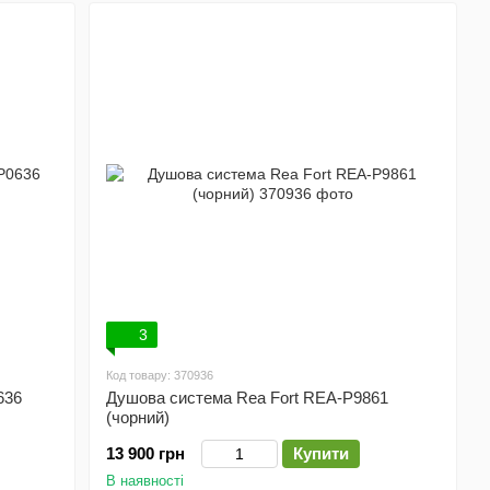
3
Код товару: 370936
636
Душова система Rea Fort REA-P9861
(чорний)
13 900 грн
Купити
В наявності