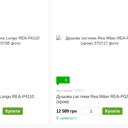
3
Код товару: 370717
Lungo REA-P4110
Душова система Rea Milan REA-P02
(хром)
Купити
12 589 грн
Купити
В наявності