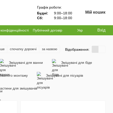
Графік роботи:
Мій кошик
Будні:
9:00–18:00
Сб:
9:00–18:00
Вхід
 конфіденційності
Публічний договір
Укр
вше
спочатку дорожчі
за назвою
Відображення:
Змішувачі для ванни
Змішувачі для біде
хованого монтажу
Змішувачі для пісуарів
астини для змішувачів