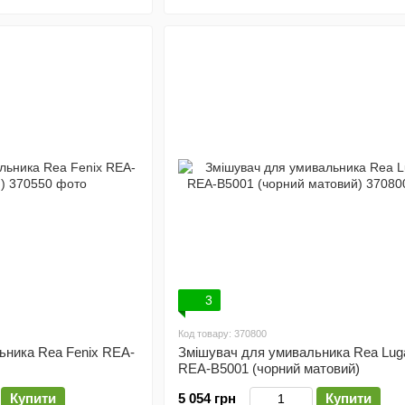
3
Код товару: 370800
ьника Rea Fenix REA-
Змішувач для умивальника Rea Lug
REA-B5001 (чорний матовий)
Купити
5 054 грн
Купити