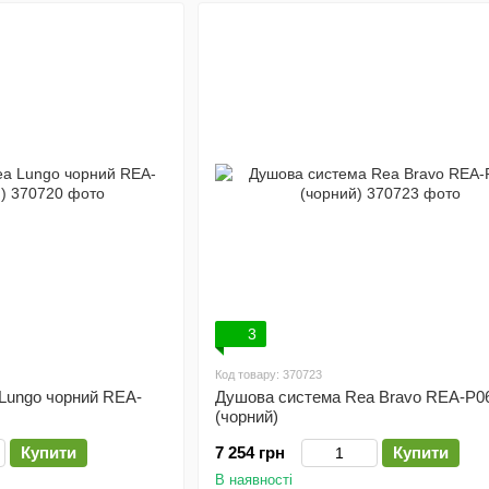
3
Код товару: 370723
Lungo чорний REA-
Душова система Rea Bravo REA-P0
(чорний)
Купити
7 254 грн
Купити
В наявності