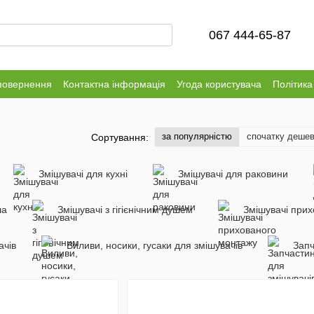
067 444-65-87
повернення
Контактна інформація
Угода користувача
Політика
за популярністю
спочатку деше
Сортування:
Змішувачі для кухні
Змішувачі для раковини
ша
Змішувачі з гігієнічним душем
Змішувачі при
ачів
Виливи, носики, гусаки для змішувачів
Запч