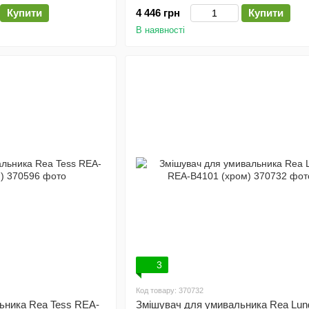
Купити
4 446 грн
Купити
В наявності
3
Код товару: 370732
ьника Rea Tess REA-
Змішувач для умивальника Rea Lun