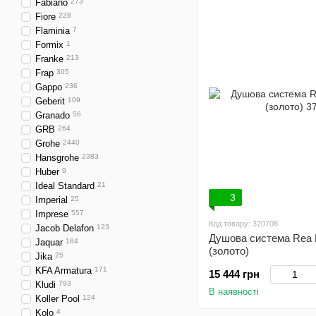
Fabiano
273
Fiore
228
Flaminia
7
Formix
1
Franke
213
Frap
305
Gappo
236
Geberit
109
Granado
56
GRB
264
Grohe
2440
Hansgrohe
2383
Huber
9
Ideal Standard
21
3
Imperial
25
Imprese
557
Код товару: 370708
Jacob Delafon
123
Душова система Rea 
Jaquar
184
(золото)
Jika
25
KFA Armatura
171
15 444 грн
Kludi
793
В наявності
Koller Pool
124
Kolo
4