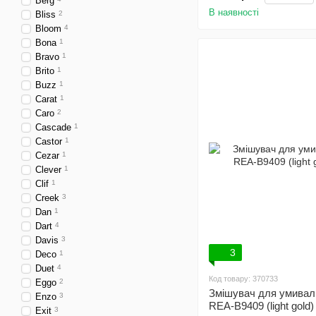
Berg
В наявності
Bliss
2
Bloom
4
Bona
1
Bravo
1
Brito
1
Buzz
1
Carat
1
Caro
2
Cascade
1
Castor
1
Cezar
1
Clever
1
Clif
1
Creek
3
Dan
1
Dart
4
Davis
3
3
Deco
1
Duet
4
Код товару: 370733
Eggo
2
Змішувач для умивал
Enzo
3
REA-B9409 (light gold)
Exit
3