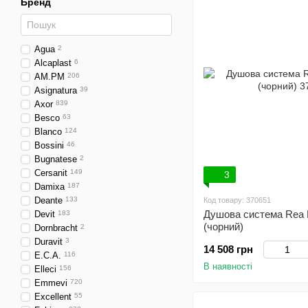
Бренд
Agua
2
Alcaplast
6
AM.PM
206
Asignatura
39
Axor
839
Besco
63
Blanco
124
Bossini
46
Bugnatese
2
Cersanit
149
3
Damixa
187
Deante
133
Код товару: 370651
Душова система Rea 
Devit
183
(чорний)
Dornbracht
2
Duravit
3
14 508 грн
E.C.A.
116
В наявності
Elleci
156
Emmevi
720
Excellent
55