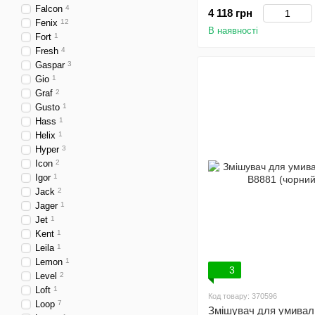
Falcon
4
4 118 грн
Fenix
12
В наявності
Fort
1
Fresh
4
Gaspar
3
Gio
1
Graf
2
Gusto
1
Hass
1
Helix
1
Hyper
3
Icon
2
Igor
1
Jack
2
Jager
1
Jet
1
Kent
1
Leila
1
Lemon
1
3
Level
2
Loft
1
Код товару: 370596
Loop
7
Змішувач для умивал