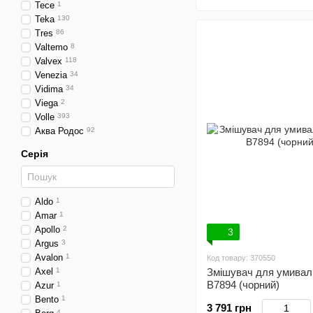
Tece
1
Teka
130
Tres
86
Valtemo
8
Valvex
118
Venezia
34
Vidima
34
Viega
2
Volle
393
Аква Родос
92
Серія
Aldo
1
Amar
1
Apollo
2
3
Argus
3
Avalon
1
Код товару: 370550
Axel
1
Змішувач для умивал
B7894 (чорний)
Azur
1
Bento
1
3 791 грн
4