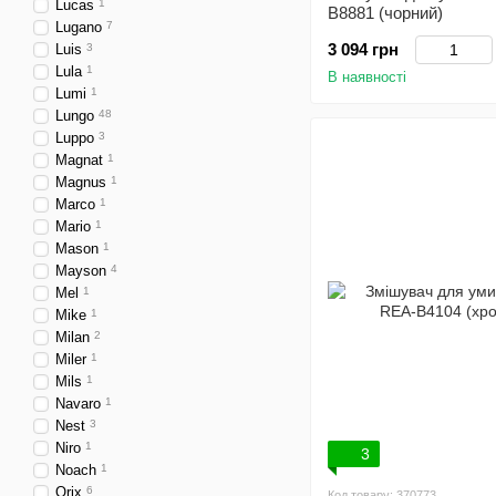
Lucas
1
B8881 (чорний)
Lugano
7
3 094 грн
Luis
3
Lula
1
В наявності
Lumi
1
Lungo
48
Luppo
3
Magnat
1
Magnus
1
Marco
1
Mario
1
Mason
1
Mayson
4
Mel
1
Mike
1
Milan
2
Miler
1
Mils
1
Navaro
1
Nest
3
Niro
1
3
Noach
1
Orix
6
Код товару: 370773