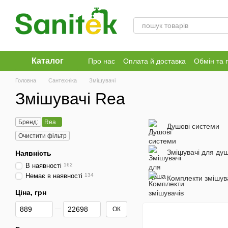
Перейти до основного контенту
Каталог
Про нас
Оплата й доставка
Обмін та 
Головна
Сантехніка
Змішувачі
Змішувачі Rea
Бренд:
Rea
Душові системи
Очистити фільтр
Змішувачі для ду
Наявність
В наявності
162
Немає в наявності
134
Комплекти змішув
Ціна, грн
Від Ціна, грн
До Ціна, грн
ОК