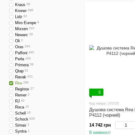
Kraus
38
Kroner
288
Lidz
82
Miro Europe
6
Mixxen
210
Newarc
29
Oli
2
Oras
345
Paffoni
465
Perla
104
Primera
58
Qtap
51
Ravak
421
Rea
296
Reginox
27
3
Remer
2
RJ
82
Код товару: 370720
Roca
15
Душова система Rea 
Schell
20
P4112 (чорний)
Schock
820
14 742 грн
Simas
3
Syntra
1
В наявності