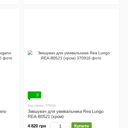
3
Код товару: 370916
ano
Змішувач для умивальника Rea Lungo
REA-B0521 (хром)
4 820 грн
Купити