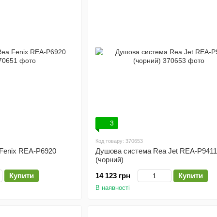
3
Код товару: 370653
Fenix REA-P6920
Душова система Rea Jet REA-P9411
(чорний)
Купити
14 123 грн
Купити
В наявності