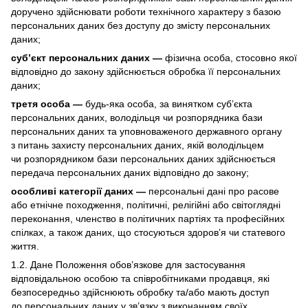
доручено здійснювати роботи технічного характеру з базою
персональних даних без доступу до змісту персональних
даних;
суб’єкт персональних даних —
фізична особа, стосовно якої
відповідно до закону здійснюється обробка її персональних
даних;
третя особа —
будь-яка особа, за винятком суб’єкта
персональних даних, володільця чи розпорядника бази
персональних даних та уповноваженого державного органу
з питань захисту персональних даних, якій володільцем
чи розпорядником бази персональних даних здійснюється
передача персональних даних відповідно до закону;
особливі категорії даних —
персональні дані про расове
або етнічне походження, політичні, релігійні або світоглядні
переконання, членство в політичних партіях та професійних
спілках, а також даних, що стосуються здоров’я чи статевого
життя.
1.2. Дане Положення обов’язкове для застосування
відповідальною особою та співробітниками продавця, які
безпосередньо здійснюють обробку та/або мають доступ
до персональних даних у зв’язку з виконанням своїх