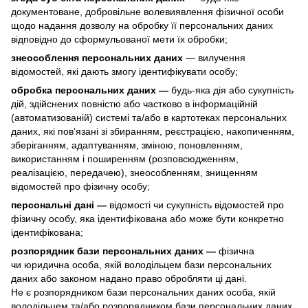
документоване, добровільне волевиявлення фізичної особи
щодо надання дозволу на обробку її персональних даних
відповідно до сформульованої мети їх обробки;
знеособлення персональних даних
— вилучення
відомостей, які дають змогу ідентифікувати особу;
обробка персональних даних —
будь-яка дія або сукупність
дій, здійснених повністю або частково в інформаційній
(автоматизованій) системі та/або в картотеках персональних
даних, які пов’язані зі збиранням, реєстрацією, накопиченням,
зберіганням, адаптуванням, зміною, поновленням,
використанням і поширенням (розповсюдженням,
реалізацією, передачею), знеособленням, знищенням
відомостей про фізичну особу;
персональні дані —
відомості чи сукупність відомостей про
фізичну особу, яка ідентифікована або може бути конкретно
ідентифікована;
розпорядник бази персональних даних —
фізична
чи юридична особа, якій володільцем бази персональних
даних або законом надано право обробляти ці дані.
Не є розпорядником бази персональних даних особа, якій
володільцем та/або розпорядником бази персональних даних