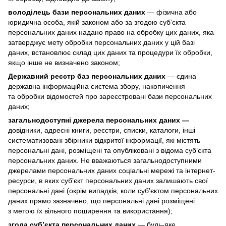
володілець бази персональних даних
— фізична або
юридична особа, якій законом або за згодою суб’єкта
персональних даних надано право на обробку цих даних, яка
затверджує мету обробки персональних даних у цій базі
даних, встановлює склад цих даних та процедури їх обробки,
якщо інше не визначено законом;
Державний реєстр баз персональних даних
— єдина
державна інформаційна система збору, накопичення
та обробки відомостей про зареєстровані бази персональних
даних;
загальнодоступні джерела персональних даних —
довідники, адресні книги, реєстри, списки, каталоги, інші
систематизовані збірники відкритої інформації, які містять
персональні дані, розміщені та опубліковані з відома суб’єкта
персональних даних. Не вважаються загальнодоступними
джерелами персональних даних соціальні мережі та інтернет-
ресурси, в яких суб’єкт персональних даних залишають свої
персональні дані (окрім випадків, коли суб’єктом персональних
даних прямо зазначено, що персональні дані розміщені
з метою їх вільного поширення та використання);
згода суб’єкта персональних даних
— будь-яке