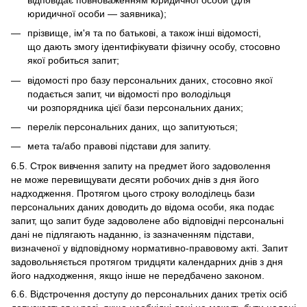
юридичної особи — заявника);
прізвище, ім'я та по батькові, а також інші відомості,
що дають змогу ідентифікувати фізичну особу, стосовно
якої робиться запит;
відомості про базу персональних даних, стосовно якої
подається запит, чи відомості про володільця
чи розпорядника цієї бази персональних даних;
перелік персональних даних, що запитуються;
мета та/або правові підстави для запиту.
6.5. Строк вивчення запиту на предмет його задоволення
не може перевищувати десяти робочих днів з дня його
надходження. Протягом цього строку володілець бази
персональних даних доводить до відома особи, яка подає
запит, що запит буде задоволене або відповідні персональні
дані не підлягають наданню, із зазначенням підстави,
визначеної у відповідному нормативно-правовому акті. Запит
задовольняється протягом тридцяти календарних днів з дня
його надходження, якщо інше не передбачено законом.
6.6. Відстрочення доступу до персональних даних третіх осіб