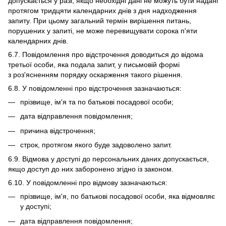
допускається у разі, якщо необхідні дані не можуть бути надані
протягом тридцяти календарних днів з дня надходження
запиту. При цьому загальний термін вирішення питань,
порушених у запиті, не може перевищувати сорока п'яти
календарних днів.
6.7. Повідомлення про відстрочення доводиться до відома
третьої особи, яка подала запит, у письмовій формі
з роз'ясненням порядку оскарження такого рішення.
6.8. У повідомленні про відстрочення зазначаються:
прізвище, ім'я та по батькові посадової особи;
дата відправлення повідомлення;
причина відстрочення;
строк, протягом якого буде задоволено запит.
6.9. Відмова у доступі до персональних даних допускається,
якщо доступ до них заборонено згідно із законом.
6.10. У повідомленні про відмову зазначаються:
прізвище, ім'я, по батькові посадової особи, яка відмовляє
у доступі;
дата відправлення повідомлення;