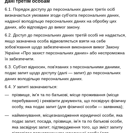
дані третім особам
6.1. Порядок доступу до персональних даних третіх осіб
визначається умовами згоди суб'єкта персональних даних,
наданої володільцю персональних даних на обробку цих
даних, або відповідно до вимог закону.
6.2. Доступ до персональних даних третій особі не надається,
якщо зазначена особа відмовляється взяти на себе
зобов'язання щодо забезпечення виконання вимог Закону
України «Про захист персональних даних» або неспроможна
їх забезпечити.
6.3. Суб'єкт відносин, пов'язаних з персональними даними,
подає запит щодо доступу (далі — запит) до персональних
даних володільцю персональних даних.
6.4. У запиті зазначаються:
прізвище, ім'я та по батькові, місце проживання (місце
перебування) і реквізити документа, що посвідчує фізичну
особу, яка подає запит (для фізичної особи — заявника);
найменування, місцезнаходження юридичної особи, яка
подає запит, посада, прізвище, ім'я та по батькові особи,
яка засвідчує запит; підтвердження того, що зміст запиту
відповідає повноваженням юридичної особи (для