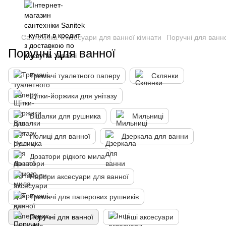
Сантехніка
Аксесуари для ванної кімнати
Поручні для ванн
Поручні для ванної
Тримачі туалетного паперу
Склянки
Щітки-йоржики для унітазу
Вішалки для рушника
Мильниці
Полиці для ванної
Дзеркала для ванни
Дозатори рідкого мила
Набори аксесуари для ванної
Тримачі для паперових рушників
Поручні для ванної
Інші аксесуари