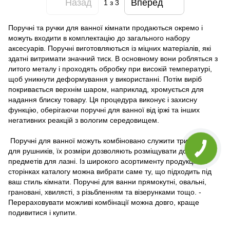
Назад
Вперед
1
з 3
Поручні та ручки для ванної кімнати продаються окремо і
можуть входити в комплектацію до загального набору
аксесуарів. Поручні виготовляються із міцних матеріалів, які
здатні витримати значний тиск. В основному вони робляться з
литого металу і проходять обробку при високій температурі,
щоб уникнути деформування у використанні. Потім виріб
покривається верхнім шаром, наприклад, хромується для
надання блиску товару. Ця процедура виконує і захисну
функцію, оберігаючи поручні для ванної від іржі та інших
негативних реакцій з вологим середовищем.
Поручні для ванної можуть комбіновано служити тримачами
для рушників, їх розміри дозволяють розміщувати до 2
предметів для лазні. Із широкого асортименту продукції на
сторінках каталогу можна вибрати саме ту, що підходить під
ваш стиль кімнати. Поручні для ванни прямокутні, овальні,
грановані, хвилясті, з різьбленням та візерунками тощо. -
Перераховувати можливі комбінації можна довго, краще
подивитися і купити.