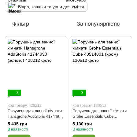
Відра, кошики та урни для сміття
Фільтр
За популярністю
3
3
Код товару: 428212
Код товару: 130512
Поручень для ванної кімнати
Поручень для ванної кімнати
Hansgrohe AddStoris 41744990
Grohe Essentials Cube
(золото)
40514001 (хром)
5 435 грн
5 130 грн
В наявності
В наявності