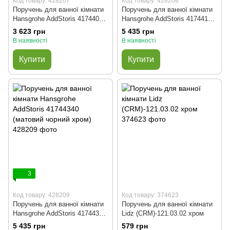
Код товару: 428207
Код товару: 428208
Поручень для ванної кімнати
Поручень для ванної кімнати
Hansgrohe AddStoris 41744000
Hansgrohe AddStoris 41744140
(хром)
(бронза матовий)
3 623 грн
5 435 грн
В наявності
В наявності
Купити
Купити
3
Код товару: 428209
Код товару: 374623
Поручень для ванної кімнати
Поручень для ванної кімнати
Hansgrohe AddStoris 41744340
Lidz (CRM)-121.03.02 хром
(матовий чорний хром)
5 435 грн
579 грн