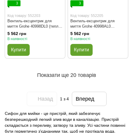
3
3
Код товару: 552203
Код товару: 552205
Вентиль-ексцентрик для
Вентиль-ексцентрик для
миття Grohe 40998DL0 (теплий
миття Grohe 40998AL0
захід сонця матовий)
(темний графіт)
5 562 грн
5 562 грн
В наявності
В наявності
Купити
Купити
Показати ще 20 товарів
Назад
Вперед
1
з 4
Сифон для мийки - це пристрій, який забезпечує
безперешкодний легкий злив води в каналізацію. Пристрій
складається з переливу, затвору та зливу. Усі частини повинні
бути герметично з'єднаними так, щоб не протікала вода.