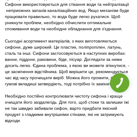
Сифони використовуються для стікання води та нейтралізації
неприємних запахів каналізаційних вод. Якщо механізм буде
працювати правильно, то вода буде легко рухатися. Щоб
уникнути проблем, необхідно обчислити оптимальне
споживання води та необхідне обладнання для з'єднання.
Сьогодні асортимент матеріалів, з яких виготовляються
сифони, дуже широкий. Це пластик, поліпропілен, латунь,
сталь та інші. Сифони застосовуються в наступних виробах:
ванни, піддони, раковини, біде, пісуар. Доглядати за ними
досить легко. Єдина проблема, з якою ви можете зіткнутися, -
це засмічення відстійника. Щоб вирішити це, рекомендується
час від часу прочищати виріб. Можна його промити, якщо
гумові вкладиші затвердіють, тоді потрібно їх замінити.
Необхідно постійно контролювати чистоту сифона і краще
очищати його заздалегідь. Для того, щоб стоки та залишки їжі
не так швидко забивали сифон, варто придбати якісний
продукт з гладкими внутрішніми стінами, які не затримують
відходи.