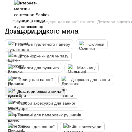
Сантехніка
Аксесуари для ванної кімнати
Дозатори рідкого
Дозатори рідкого мила
Тримачі туалетного паперу
Склянки
Щітки-йоржики для унітазу
Вішалки для рушника
Мильниці
Полиці для ванної
Дзеркала для ванни
Дозатори рідкого мила
Набори аксесуари для ванної
Тримачі для паперових рушників
Поручні для ванної
Інші аксесуари