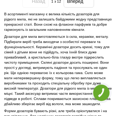
Назад
Вперед
1
з 12
В асортименті магазину є велика кількість дозаторів для
рідкого мила, які не залишать байдужими жодну представницю
прекрасної статі. Вони схожі на флакони парфумів та добре
гармонують із загальним наповненням кімнати.
Дозатори для мила виготовляються із скла, кераміки, металу.
Підбирати виріб треба виходячи з особистої переваги та
функціональності. Керамічні дозатори досить крихкі, тому для
сімей з дітьми вони не підійдуть, хоча їхній блиск дуже
привабливий, а кристально-біла глазур вкотре підкреслить
чистоту приміщення. Скляні дозатори досить поширені. Вони
прості у догляді, витримують падіння та прослужать не один
рік. Ще однією перевагою їх є кольорова гама. Скло може
мати неперевершену форму, тому що легко виплавляється
виробниками та проходить спеціальну обробку при дуже
високій температурі. Дозатори для рідкого мила із металу дуже
міцні. Такий аксесуар витримає часте використання та не
підведе в роботі. Сплави покриваються захисною плівкою, яка
дбайливо зберігає виріб від вологи, яка може зашкодити.
Форми дозаторів бувають різні, але треба орієнтуватися і на