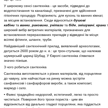
У широкому сенсі сантехніка - це засоби, підведені до
водопостачання та каналізації, призначені для здійснення
гігієнічних процедур. Розрізняють: для кухонь та ванних кімнат,
за місцем встановлення. Сюди відносяться
душові
кабіни
та
ванни
,
раковини
,
унітази
та
біде
,
змішувачі
,
крани
широкий вибір витратних матеріалів, призначених для
встановлення перерахованих приладів у відведені їм місця:
всілякі фітинги, шланги, труби.
Найдавніший сантехнічний прилад, виявлений археологами,
датується 2600 роком до н. е.: це трон-стульчак, що належав
шумерській цариці Шубад. У Європі сантехніка з'явилася
значно пізніше.
З чого робиться сантехніка
Сантехніка виготовляється з різних матеріалів, від порцеляни
до чавуну, але найчастіше на ринку можна зустріти
санфаянсові і санфарфорові вироби, а також композит,
мармур і скло.
•
Фаянс
традиційно недорогий, естетичний, легко та просто
чиститься. Поверхня його трохи пориста - цим він
відрізняється від ідеально гладкої порцеляни, яка піддається