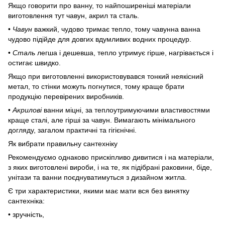
Якщо говорити про
ванну, то найпоширеніші матеріали
виготовлення тут чавун, акрил та сталь.
•
Чавун
важкий, чудово тримає тепло, тому чавунна ванна
чудово підійде для довгих вдумливих водних процедур.
•
Сталь
легша і дешевша, тепло утримує гірше, нагрівається і
остигає швидко.
Якщо при виготовленні використовувався тонкий неякісний
метал, то стінки можуть погнутися, тому краще брати
продукцію перевірених виробників.
•
Акрилові
ванни міцні, за теплоутримуючими властивостями
краще сталі, але гірші за чавун. Вимагають мінімального
догляду, загалом практичні та гігієнічні.
Як вибрати правильну сантехніку
Рекомендуємо однаково прискіпливо дивитися і на матеріали,
з яких виготовлені вироби, і на те, як підібрані раковини, біде,
унітази та ванни поєднуватимуться з дизайном житла.
Є три характеристики, якими має мати вся без винятку
сантехніка:
• зручність,