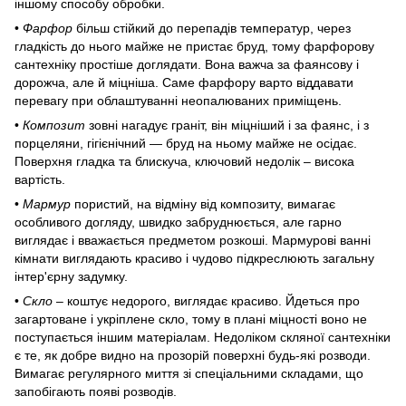
іншому способу обробки.
•
Фарфор
більш стійкий до перепадів температур, через
гладкість до нього майже не пристає бруд, тому фарфорову
сантехніку простіше доглядати. Вона важча за фаянсову і
дорожча, але й міцніша. Саме фарфору варто віддавати
перевагу при облаштуванні неопалюваних приміщень.
•
Композит
зовні нагадує граніт, він міцніший і за фаянс, і з
порцеляни, гігієнічний — бруд на ньому майже не осідає.
Поверхня гладка та блискуча, ключовий недолік – висока
вартість.
•
Мармур
пористий, на відміну від композиту, вимагає
особливого догляду, швидко забруднюється, але гарно
виглядає і вважається предметом розкоші. Мармурові ванні
кімнати виглядають красиво і чудово підкреслюють загальну
інтер'єрну задумку.
•
Скло
– коштує недорого, виглядає красиво. Йдеться про
загартоване і укріплене скло, тому в плані міцності воно не
поступається іншим матеріалам. Недоліком скляної сантехніки
є те, як добре видно на прозорій поверхні будь-які розводи.
Вимагає регулярного миття зі спеціальними складами, що
запобігають появі розводів.