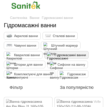
Сантехніка
Ванни
Гідромасажні ванни
Гідромасажні ванни
Акрилові ванни
Сталеві ванни
Чавунні ванни
Штучний мармур
Кварилові ванни
Гідромасажні ванни
Шторки для ванни
Сифони на ванну
Комплектуючі для ванни
Гідромасаж
Фільтр
За популярністю