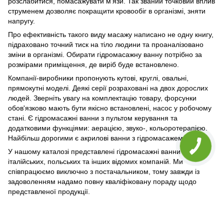
розслабитися, помасажувати м'язи. Так званий точковий вплив
струменем дозволяє покращити кровообіг в організмі, зняти
напругу.
Про ефективність такого виду масажу написано не одну книгу,
підраховано точний тиск на тіло людини та проаналізовано
зміни в організмі. Обирати гідромасажну ванну потрібно за
розмірами приміщення, де виріб буде встановлено.
Компанії-виробники пропонують кутові, круглі, овальні,
прямокутні моделі. Деякі серії розраховані на двох дорослих
людей. Зверніть увагу на комплектацію товару, форсунки
обов'язково мають бути якісно встановлені, насос у робочому
стані. Є гідромасажні ванни з пультом керування та
додатковими функціями: аерацією, звуко-, кольоротерапією.
Найбільш дорогими є акрилові ванни з гідромасажем.
У нашому каталозі представлені гідромасажні ванни відомих
італійських, польських та інших відомих компаній. Ми
співпрацюємо виключно з постачальником, тому завжди із
задоволенням надамо повну кваліфіковану пораду щодо
представленої продукції.