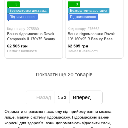
3
3
Безкоштовна доставка
Безкоштовна доставка
Під замовлення
Під замовлення
Код товару: 275580
Код товару: 275663
Ванна гідромасажна Ravak
Ванна гідромасажна Ravak
Campanula II 170x75 Beauty
10° 160x95 R Beauty Base
Base
(права)
62 505 грн
62 505 грн
Немає в наявності
Немає в наявності
Показати ще 20 товарів
Назад
Вперед
1
з 3
Отримати справжню насолоду від прийому ванни можна
лише, маючи систему гідромасажу. Гідромасажні ванни
корисні для здоров'я, вони допомагають відновити сили,