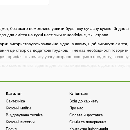
едмет, без якого неможливо уявити будь -яку сучасну кухню. Згідно з
дро для сміття на кухні настільки ж необхідне, як і страви.
рки використовують звичайне відро, в якому, щоб викинути сміття, 
ання це створює додаткові труднощі, і немає необхідності говорити 
ддя, приділяють велику увагу покращенню цього предмету, врахову
, що мають кілька відділів для різних видів відходів, є досить попул
змішувати харчові відходи з іншим сміттям. Згодом це значно спрощ
ра для сміття - це кришка, яка запобігає поширенню неприємного за
кухонні меблі. Прикріплені з задньої частини фасаду, вони відкриваю
і може бути використана як полиця для миючих засобів та засобів 
Каталог
Клієнтам
Сантехніка
Вхід до кабінету
ходів виготовляють з металу та пластику. Також вони мають різні сис
Кухонні мийки
Про нас
встановлення цього аксесуара.
Вбудовувана техніка
Оплата й доставка
 вбудовані безпосередньо в стільницю, призначену для встановленн
Кухонні витяжки
Обмін та повернення
и не використовуються за їхнім прямим призначенням. У них ви может
Посуд
Контактна інформація