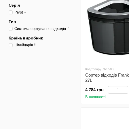
Серія
Pivot
1
Тип
Система сортування відходів
7
Країна виробник
Швейцарія
8
Код товару: 326588
Сортер відходів Frank
27L
4 784 грн
В наявності