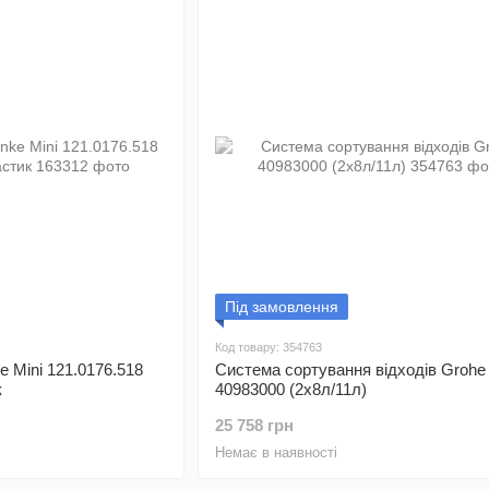
Під замовлення
Код товару: 354763
e Mini 121.0176.518
Система сортування відходів Grohe
к
40983000 (2х8л/11л)
25 758 грн
Немає в наявності