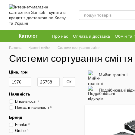
Перейти до основного контенту
Каталог
Про нас
Оплата й доставка
Обмін та 
Головна
Кухонні мийки
Системи сортування сміття
Системи сортування сміття
Ціна, грн
Мийки гранітні
Від Ціна, грн
До Ціна, грн
ОК
Подрібнювачі відх
Наявність
В наявності
7
Немає в наявності
6
Бренд
Franke
8
Grohe
5