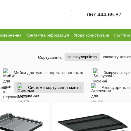
067 444-65-87
повернення
Контактна інформація
Угода користувача
Політика
за популярністю
спочатку деше
Сортування:
Мийки для кухні з нержавіючої сталі
Змішувачі кух
одів
Системи сортування сміття
Аксесуари для