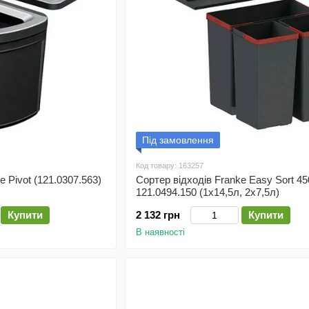
Під замовлення
Код товару: 163257
e Pivot (121.0307.563)
Сортер відходів Franke Easy Sort 45
121.0494.150 (1х14,5л, 2х7,5л)
Купити
2 132 грн
Купити
В наявності