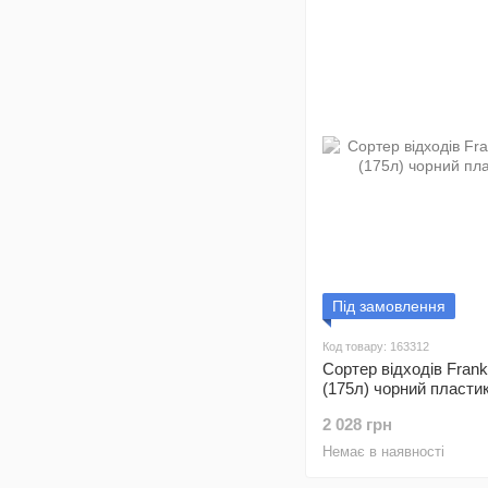
Під замовлення
Код товару: 163312
Сортер відходів Frank
(175л) чорний пласти
2 028 грн
Немає в наявності