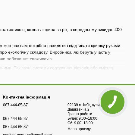
і статистикою, кожна людина за рік, в середньому,викидає 400
кожен раз вам потрібно нахиляти і відкривати кришку руками.
про екологічну складову. Виробники, які беруть участь у
ачи побажання споживачів.
ярними. Так звані системи сортування відходів або сміттєві
ує процес переробки відходів.
паху в кімнаті. Сьогодні ви можете знайти моделі відра для
ться при відкритті дверей. У цьому випадку кришка залишається
для чищення та аксесуарів.
Контактна інформація
067 444-65-87
02139 м. Київ, вулиця Остафія
теми конфігурації та сортування відходів. Перш за все, це
Дашкевича 2
Графік роботи:
067 444-65-87
Будні: 9:00–18:00
я в кутових шафах та рухомих коробках.
Сб: 9:00–18:00
067 444-65-87
Мапа проїзду
е зберігати різні продукти, які можуть зберігатися при
sanitek.com.ua@gmail.com