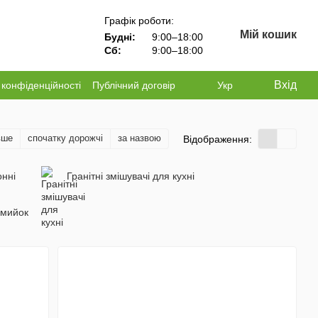
Графік роботи:
Мій кошик
Будні:
9:00–18:00
Сб:
9:00–18:00
Вхід
 конфіденційності
Публічний договір
Укр
вше
спочатку дорожчі
за назвою
Відображення:
онні
Гранітні змішувачі для кухні
 мийок