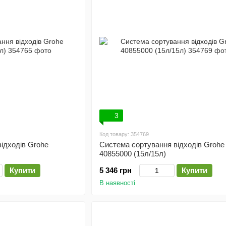
3
Код товару: 354769
ідходів Grohe
Система сортування відходів Grohe
40855000 (15л/15л)
Купити
5 346 грн
Купити
В наявності