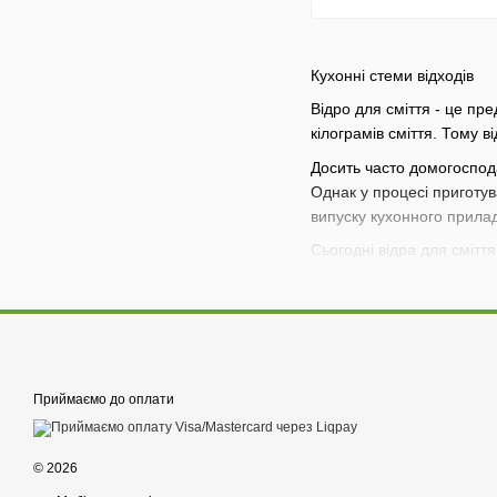
Кухонні стеми відходів
Відро для сміття - це пр
кілограмів сміття. Тому ві
Досить часто домогоспода
Однак у процесі приготув
випуску кухонного прила
Сьогодні відра для сміття
системи. Це дозволяє не 
Обов’язковий елемент від
сміття, які вбудовані в 
фіксованою для раковини 
Найчастіше відра для від
Приймаємо до оплати
залежить від можливості 
Ви можете знайти відра,
© 2026
Досить часто такі систем