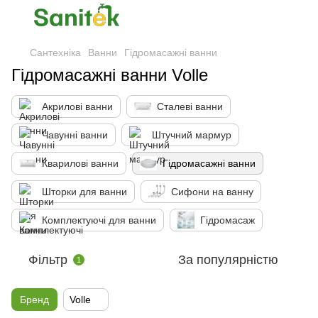
Сантехніка
Ванни
Гідромасажні ванни
Гідромасажні ванни Volle
Акрилові ванни
Сталеві ванни
Чавунні ванни
Штучний мармур
Кварилові ванни
Гідромасажні ванни
Шторки для ванни
Сифони на ванну
Комплектуючі для ванни
Гідромасаж
Фільтр
За популярністю
1
Бренд
Volle