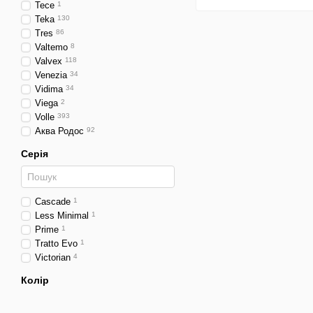
Tece
1
Teka
130
Tres
86
Valtemo
8
Valvex
118
Venezia
34
Vidima
34
Viega
2
Volle
393
Аква Родос
92
Серія
Cascade
1
Less Minimal
1
Prime
1
Tratto Evo
1
Victorian
4
Колір