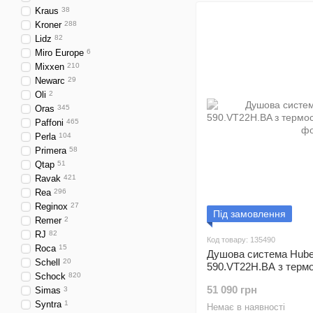
Kraus
38
Kroner
288
Lidz
82
Miro Europe
6
Mixxen
210
Newarc
29
Oli
2
Oras
345
Paffoni
465
Perla
104
Primera
58
Qtap
51
Ravak
421
Rea
296
Reginox
27
Під замовлення
Remer
2
RJ
82
Код товару: 135490
Roca
15
Душова система Huber
Schell
20
590.VT22H.BA з термо
Schock
820
51 090 грн
Simas
3
Syntra
1
Немає в наявності