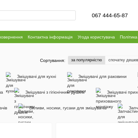
067 444-65-87
повернення
Контактна інформація
Угода користувача
Політика
за популярністю
спочатку деше
Сортування:
Змішувачі для кухні
Змішувачі для раковини
ша
Змішувачі з гігієнічним душем
Змішувачі при
ачів
Виливи, носики, гусаки для змішувачів
Запч