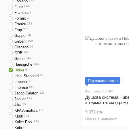
Fabiano
273
Fiore
228
Flaminia
7
Formix
1
Franke
213
Frap
305
Gappo
236
Geberit
109
Granado
56
GRB
264
Grohe
2440
Hansgrohe
2383
Huber
9
Ideal Standard
21
Під замовлення
Imperial
25
Imprese
557
Код товару: 135484
Jacob Delafon
123
Душова система Hube
Jaquar
184
з термостатом (хром)
Jika
25
KFA Armatura
171
9 372 грн
Kludi
793
Немає в наявності
Koller Pool
124
Kolo
4