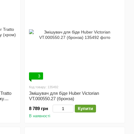
3
Код товару: 135492
Tratto
Змішувач для біде Huber Victorian
жу
VT.000550.27 (бронза)
8 789 грн
Купити
В наявності