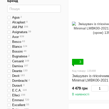
Бренд
Agua
2
Alcaplast
6
AM.PM
206
Asignatura
39
Axor
839
Besco
63
Blanco
124
Bossini
46
Bugnatese
2
Cersanit
149
3
Damixa
187
Deante
133
Код товару: 135488
Змішувач із гігієнічн
Devit
183
Minimal LMBK00-2021
Dornbracht
2
(хром)
Duravit
3
4 479 грн
E.C.A.
116
В наявності
Elleci
156
Emmevi
720
Excellent
55