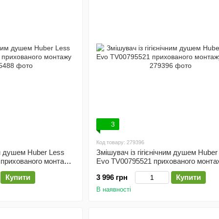
3
Код товару: 279396
им душем Huber Less
Змішувач із гігієнічним душем Huber 
 прихованого монтажу
Evo TV00795521 прихованого монта
(хром)
Купити
3 996 грн
Купити
В наявності