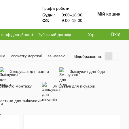
Графік роботи:
Мій кошик
Будні:
9:00–18:00
Сб:
9:00–18:00
Вхід
 конфіденційності
Публічний договір
Укр
вше
спочатку дорожчі
за назвою
Відображення:
Змішувачі для ванни
Змішувачі для біде
хованого монтажу
Змішувачі для пісуарів
астини для змішувачів