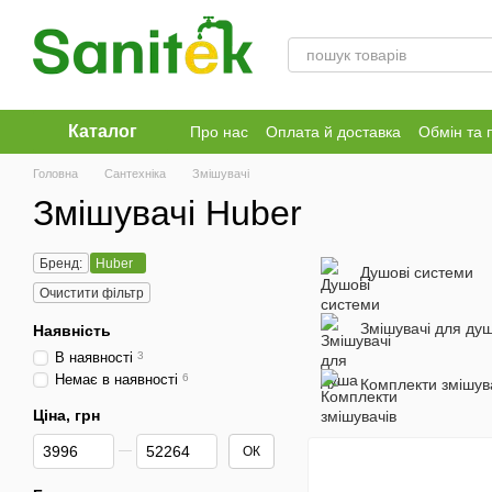
Перейти до основного контенту
Каталог
Про нас
Оплата й доставка
Обмін та 
Головна
Сантехніка
Змішувачі
Змішувачі Huber
Бренд:
Huber
Душові системи
Очистити фільтр
Змішувачі для ду
Наявність
В наявності
3
Немає в наявності
6
Комплекти змішув
Ціна, грн
Від Ціна, грн
До Ціна, грн
ОК