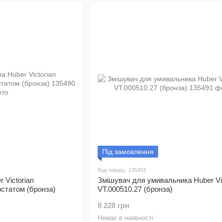
Під замовлення
Код товару: 135491
 Victorian
Змішувач для умивальника Huber Vic
статом (бронза)
VT.000510.27 (бронза)
8 228 грн
Немає в наявності