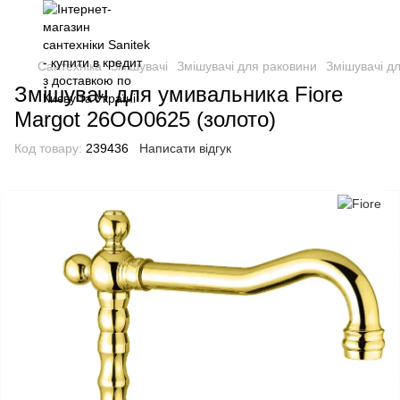
Сантехніка
Змішувачі
Змішувачі для раковини
Змішувачі д
Змішувач для умивальника Fiore
Margot 26OO0625 (золото)
Код товару:
239436
Написати відгук