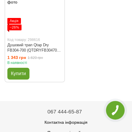
Акція
−26%
Код товару: 298616
Душовий трап Qtap Dry
FB304-700 (QTDRYFB304700)
з решіткою (700 мм)
1 343 грн
1 820 грн
В наявності
Купити
067 444-65-87
Контактна інформація