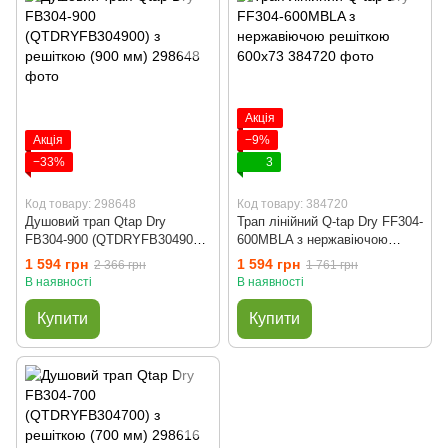
Акція
Акція
−9%
−33%
3
Код товару: 298648
Код товару: 384720
Душовий трап Qtap Dry
Трап лінійний Q-tap Dry FF304-
FB304-900 (QTDRYFB304900)
600MBLA з нержавіючою
з решіткою (900 мм)
решіткою 600х73
1 594 грн
1 594 грн
2 366 грн
1 761 грн
В наявності
В наявності
Купити
Купити