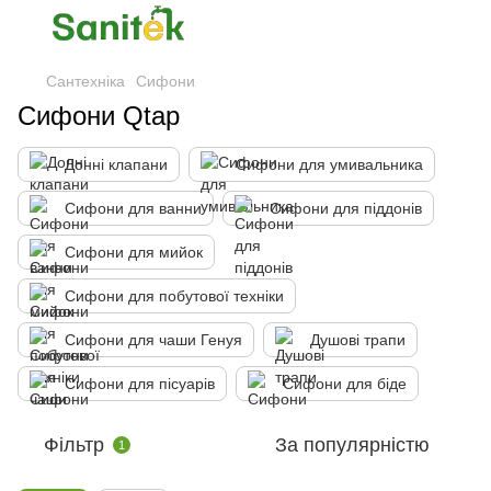
Сантехніка
Сифони
Сифони Qtap
Донні клапани
Сифони для умивальника
Сифони для ванни
Сифони для піддонів
Сифони для мийок
Сифони для побутової техніки
Сифони для чаши Генуя
Душові трапи
Сифони для пісуарів
Сифони для біде
Фільтр
За популярністю
1