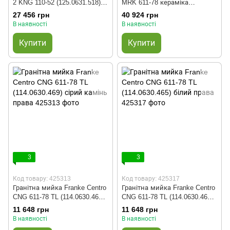
2 KNG 110-52 (125.0631.518)
MRK 611-78 кераміка
чорний матовий
Fraceram (124.0381.407)
27 456 грн
40 924 грн
чорний
В наявності
В наявності
Купити
Купити
3
3
Код товару: 425313
Код товару: 425317
Гранітна мийка Franke Centro
Гранітна мийка Franke Centro
CNG 611-78 TL (114.0630.469)
CNG 611-78 TL (114.0630.465)
сірий камінь права
білий права
11 648 грн
11 648 грн
В наявності
В наявності