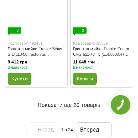
3
3
Код товару: 492451
Код товару: 425309
Гранітна мийка Franke Sirius
Гранітна мийка Franke Centro
SID 110-50 Tectonite
CNG 611-78 TL (114.0630.474)
(144.0649.561) сірий
чорний матовий ліва
9 412 грн
11 648 грн
В наявності
В наявності
Купити
Купити
Показати ще 20 товарів
Назад
Вперед
1
з 24