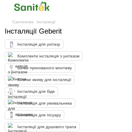
Сантехніка
Інсталяції
Інсталяції Geberit
Інсталяція для унітазу
Комплекти інсталяція з унітазом
Бачки прихованого монтажу
Кнопки змиву для інсталяції
Інсталяція для біде
Інсталяція для умивальника
Інсталяція для пісуару
Інсталяції для душового трапа