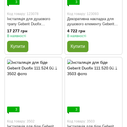
3
3
Код товару: 123078
Код товару: 123093
Інсталяція для душового
Декоративна накладка для
трапу Geberit Duofix
душового елементу Geberit
111.593.00.1 (випуск 40 мм)
154.338.00.1 (під плитку без
17 277 грн
4 722 грн
рамки)
В наявності
В наявності
Купити
Купити
3
3
Код товару: 3502
Код товару: 3503
Інсталяція для біде Geberit
Інсталяція для біде Geberit