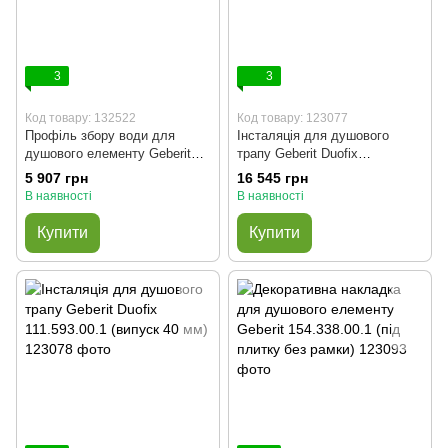
3
3
Код товару: 132522
Код товару: 123077
Профіль збору води для
Інсталяція для душового
душового елементу Geberit
трапу Geberit Duofix
154.340.FW.1
111.591.00.1 (випуск 50 мм)
5 907 грн
16 545 грн
В наявності
В наявності
Купити
Купити