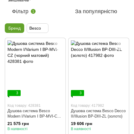
Фільтр
За популярністю
1
Бренд
Besco
3
3
Код товару: 428381
Код товару: 417982
Душова система Besco
Душова система Besco Decco
Modern I/Varium I BP-MVI-CZ
II/Illusion BP-DIII-ZL (золото)
(чорний матовий)
21 575 грн
19 606 грн
В наявності
В наявності