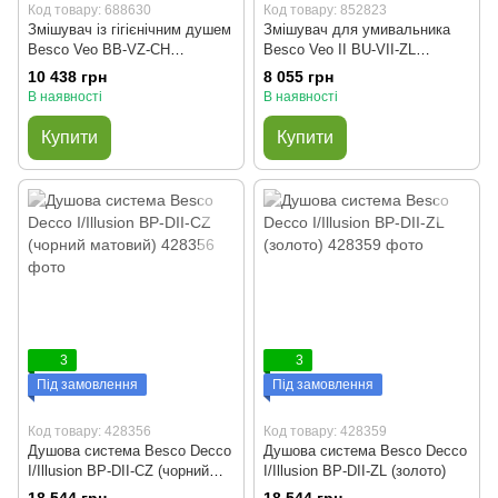
Код товару: 688630
Код товару: 852823
Змішувач із гігієнічним душем
Змішувач для умивальника
Besco Veo BB-VZ-CH
Besco Veo II BU-VII-ZL
прихованого монтажу (хром)
(золото)
10 438 грн
8 055 грн
В наявності
В наявності
Купити
Купити
3
3
Під замовлення
Під замовлення
Код товару: 428356
Код товару: 428359
Душова система Besco Decco
Душова система Besco Decco
I/Illusion BP-DII-CZ (чорний
I/Illusion BP-DII-ZL (золото)
матовий)
18 544 грн
18 544 грн