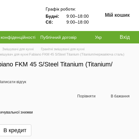
Графік роботи:
Мій кошик
Будні:
9:00–18:00
Сб:
9:00–18:00
Вхід
 конфіденційності
Публічний договір
Укр
Змішувачі для кухні
Гранітні змішувачі для кухні
мішувач для кухні Fabiano FKM 45 S/Steel Titanium (Titanium/нержавіюча сталь)
iano FKM 45 S/Steel Titanium (Titanium/
аписати відгук
Порівняти
В бажання
ичувальної знижки
В кредит