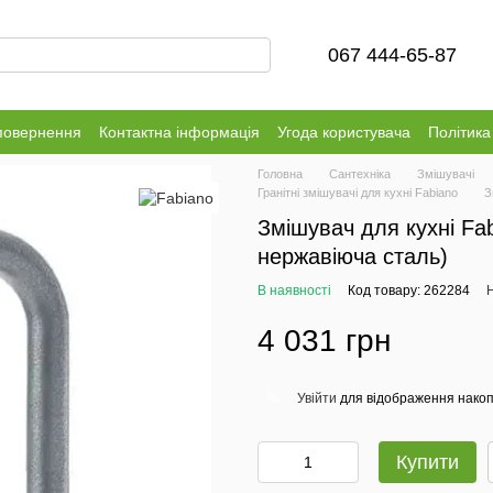
067 444-65-87
повернення
Контактна інформація
Угода користувача
Політика
Головна
Сантехніка
Змішувачі
Гранітні змішувачі для кухні Fabiano
З
Змішувач для кухні Fab
нержавіюча сталь)
В наявності
Код товару: 262284
Н
4 031 грн
Увійти
для відображення накоп
%
Купити