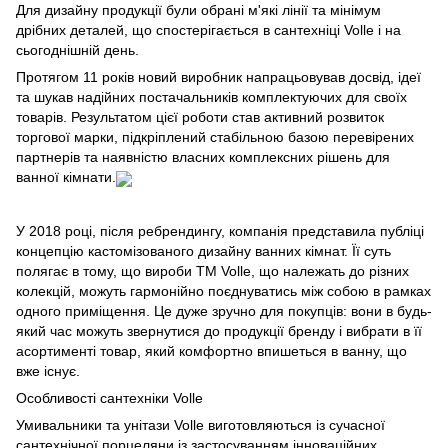
Для дизайну продукції були обрані м'які лінії та мінімум
дрібних деталей, що спостерігається в сантехніці Volle і на
сьогоднішній день.
Протягом 11 років новий виробник напрацьовував досвід, ідеї
та шукав надійних постачальників комплектуючих для своїх
товарів. Результатом цієї роботи став активний розвиток
торгової марки, підкріплений стабільною базою перевірених
партнерів та наявністю власних комплексних рішень для
ванної кімнати.
У 2018 році, після ребрендингу, компанія представила публіці
концепцію кастомізованого дизайну ванних кімнат. Її суть
полягає в тому, що вироби ТМ Volle, що належать до різних
колекцій, можуть гармонійно поєднуватись між собою в рамках
одного приміщення. Це дуже зручно для покупців: вони в будь-
який час можуть звернутися до продукції бренду і вибрати в її
асортименті товар, який комфортно впишеться в ванну, що
вже існує.
Особливості сантехніки Volle
Умивальники та унітази Volle виготовляються із сучасної
сантехнічної порцеляни із застосуванням інноваційних