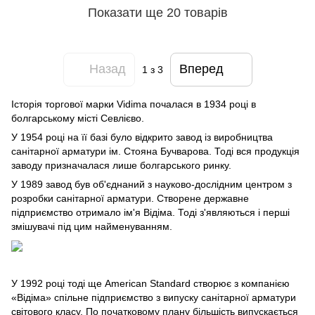
Показати ще 20 товарів
Назад
Вперед
1
з 3
Історія торгової марки Vidima почалася в 1934 році в
болгарському місті Севлієво.
У 1954 році на її базі було відкрито завод із виробництва
санітарної арматури ім. Стояна Бучварова. Тоді вся продукція
заводу призначалася лише болгарського ринку.
У 1989 завод був об'єднаний з науково-дослідним центром з
розробки санітарної арматури. Створене державне
підприємство отримало ім'я Відіма. Тоді з'являються і перші
змішувачі під цим найменуванням.
У 1992 році тоді ще American Standard створює з компанією
«Відіма» спільне підприємство з випуску санітарної арматури
світового класу. По початковому плану більшість випускається