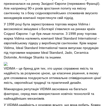
призначалася на ринку Західної Європи (переважно Франції).
Але наприкінці 90-х років зростання попиту на якісну
сантехніку та з боку східноєвропейських споживачів змусило
менеджерів компанії переглянути свій підхід.
У 1998 році була зареєстрована торгова марка Vidima і
високоякісні змішувачі з Болгарії з'явилися на ринках країн
Східної Європи. І це був лише початок. З 1998 року торгова
марка Vidima належить компанії Ideal Standard International –
європейському лідеру у виробництві сантехніки. Крім марки
Vidima, Ideal Standard International також випускає продукцію
під торговими марками Ideal Standard, Jado, Ceramica
Dolomite, Armitage Shanks та іншими.
VIDIMA – це бренд для тих, хто шукає справжню якість та
надійність за розумною ціною, це класичне рішення, в якому
для споживача поєднуються оптимальне співвідношення ціни/
якість, європейські традиції та практичний дизайн.
Міжнародна репутація VIDIMA заснована на багатьох
факторах, серед яких використання новітніх технологій та
найнадійніших механізмів.
У VIDIMA надійність є основою всього, що вона робить. Кожен