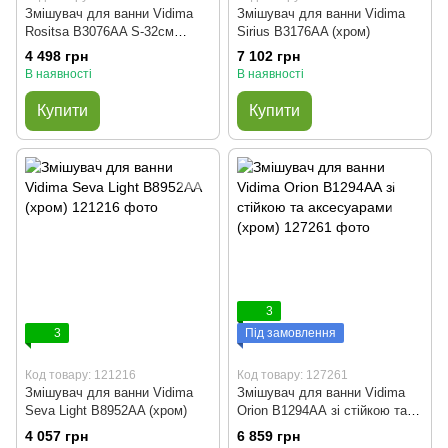
Змішувач для ванни Vidima
Змішувач для ванни Vidima
Rositsa B3076AA S-32см
Sirius B3176AA (хром)
класик корпус змішувача
4 498 грн
7 102 грн
(хром)
В наявності
В наявності
Купити
Купити
3
3
Під замовлення
Код товару: 121216
Код товару: 127261
Змішувач для ванни Vidima
Змішувач для ванни Vidima
Seva Light B8952AA (хром)
Orion В1294АА зі стійкою та
аксесуарами (хром)
4 057 грн
6 859 грн