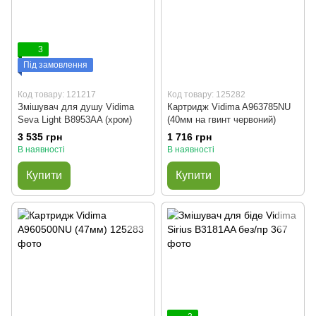
3
Під замовлення
Код товару: 121217
Код товару: 125282
Змішувач для душу Vidima
Картридж Vidima A963785NU
Seva Light B8953AA (хром)
(40мм на гвинт червоний)
3 535 грн
1 716 грн
В наявності
В наявності
Купити
Купити