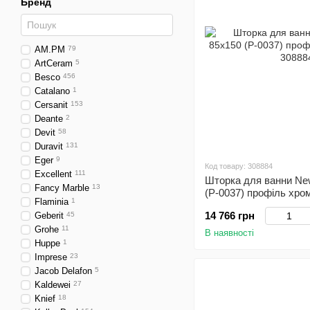
Бренд
AM.PM
79
ArtCeram
5
Besco
456
Catalano
1
Cersanit
153
Deante
2
Devit
58
Duravit
131
Eger
9
Код товару: 308884
Excellent
111
Шторка для ванни New
Fancy Marble
13
(P-0037) профіль хро
Flaminia
1
14 766 грн
Geberit
45
Grohe
11
В наявності
Huppe
1
Imprese
23
Jacob Delafon
5
Kaldewei
27
Knief
18