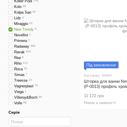
Koller Pool
154
Kolo
98
Kolpa San
35
Lidz
4
Miraggio
42
New Trendy
5
Novellini
1
Primera
3
Radaway
480
Ravak
400
Rea
8
Riho
212
Під замовлення
Roca
55
Simas
7
Код товару: 308904
Treesse
10
Шторка для ванни Ne
Vagnerplast
74
(P-0013) профіль хро
Viega
1
11 172 грн
Villeroy&Boch
96
Немає в наявності
Volle
98
Серія