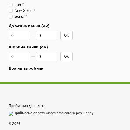
Fun
2
New Soleo
1
Sensi
2
Довжина ванни (см)
Від Довжина ванни (см)
До Довжина ванни (см)
ОК
Ширина ванни (см)
Від Ширина ванни (см)
До Ширина ванни (см)
ОК
Країна виробник
Приймаємо до оплати
© 2026