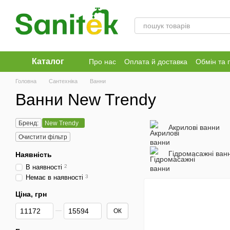
Перейти до основного контенту
Каталог
Про нас
Оплата й доставка
Обмін та 
Головна
Сантехніка
Ванни
Ванни New Trendy
Бренд:
New Trendy
Акрилові ванни
Очистити фільтр
Гідромасажні ван
Наявність
В наявності
2
Немає в наявності
3
Ціна, грн
Від Ціна, грн
До Ціна, грн
ОК