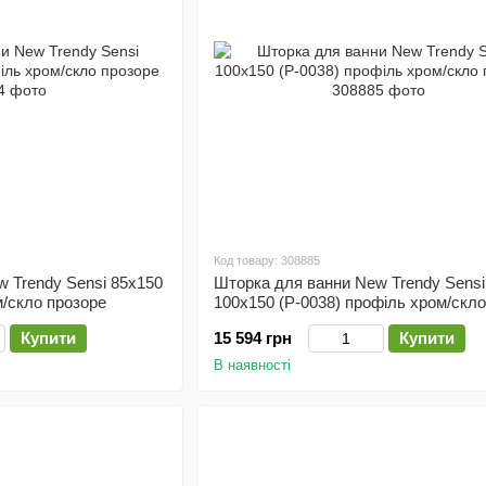
Код товару: 308885
 Trendy Sensi 85х150
Шторка для ванни New Trendy Sensi
м/скло прозоре
100х150 (P-0038) профіль хром/скло
прозоре
Купити
15 594 грн
Купити
В наявності