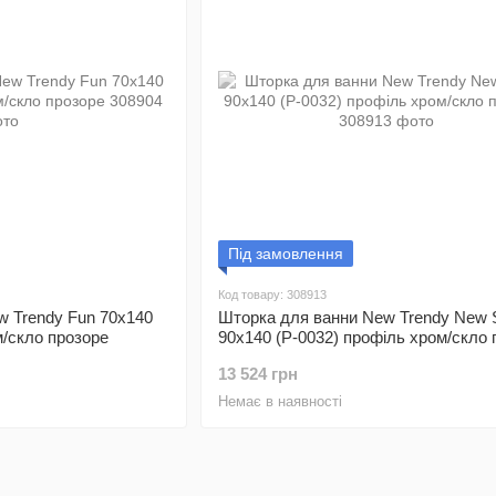
Під замовлення
Код товару: 308913
w Trendy Fun 70х140
Шторка для ванни New Trendy New 
м/скло прозоре
90х140 (P-0032) профіль хром/скло 
13 524 грн
Немає в наявності