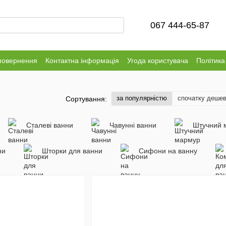
067 444-65-87
повернення
Контактна інформація
Угода користувача
Політика
за популярністю
спочатку деше
Сортування:
Сталеві ванни
Чавунні ванни
Штучний 
ни
Шторки для ванни
Сифони на ванну