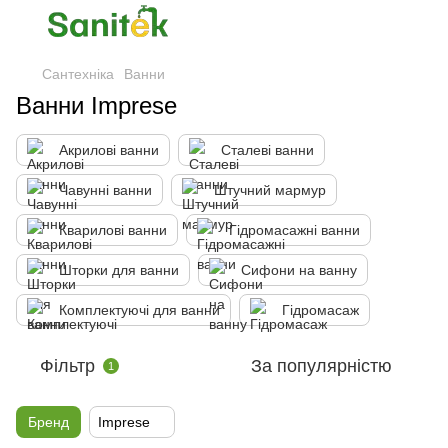
Сантехніка
Ванни
Ванни Imprese
Акрилові ванни
Сталеві ванни
Чавунні ванни
Штучний мармур
Кварилові ванни
Гідромасажні ванни
Шторки для ванни
Сифони на ванну
Комплектуючі для ванни
Гідромасаж
Фільтр
За популярністю
1
Бренд
Imprese