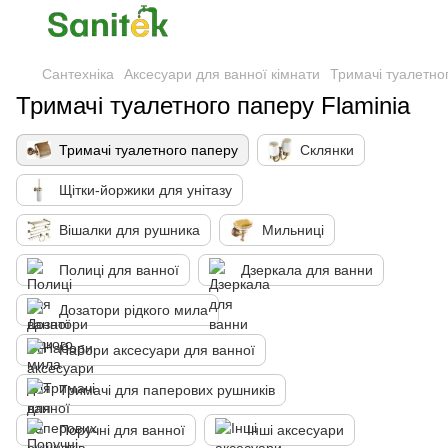
Сантехніка
Аксесуари для ванної кімнати
Тримачі туалетно
Тримачі туалетного паперу Flaminia
Тримачі туалетного паперу
Склянки
Щітки-йоржики для унітазу
Вішалки для рушника
Мильниці
Полиці для ванної
Дзеркала для ванни
Дозатори рідкого мила
Набори аксесуари для ванної
Тримачі для паперових рушників
Поручні для ванної
Інші аксесуари