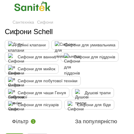
Сантехніка
Сифони
Сифони Schell
Донні клапани
Сифони для умивальника
Сифони для ванни
Сифони для піддонів
Сифони для мийок
Сифони для побутової техніки
Сифони для чаши Генуя
Душові трапи
Сифони для пісуарів
Сифони для біде
Фільтр
За популярністю
1