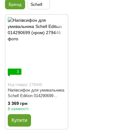
Бренд
Schell
3
Код товару: 279446
Напівсифон для умивальника
Schell Edition 014290699
(хром)
3 369 грн
В наявності
Купити