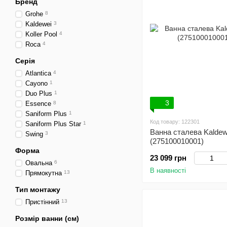
Бренд
Grohe
8
Kaldewei
3
Koller Pool
4
Roca
4
Серія
Atlantica
4
Cayono
1
Duo Plus
1
3
Essence
8
Saniform Plus
1
Код товару: 122301
Saniform Plus Star
1
Ванна сталева Kaldew
Swing
3
(275100010001)
Форма
23 099 грн
Овальна
6
В наявності
Прямокутна
13
Тип монтажу
Пристінний
13
Розмір ванни (см)