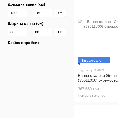
Довжина ванни (см)
Від Довжина ванни (см)
До Довжина ванни (см)
ОК
Ширина ванни (см)
Від Ширина ванни (см)
До Ширина ванни (см)
ОК
Країна виробник
Під замовлення
Код товару: 354823
Ванна сталева Grohe
(39611000) окремосто
367 680 грн
Немає в наявності