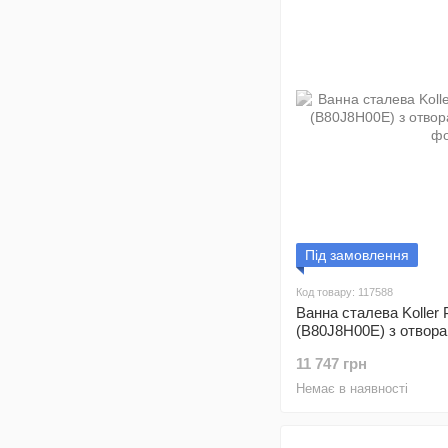
Під замовлення
Код товару: 117588
Ванна сталева Koller P
(B80J8H00E) з отвора
11 747 грн
Немає в наявності