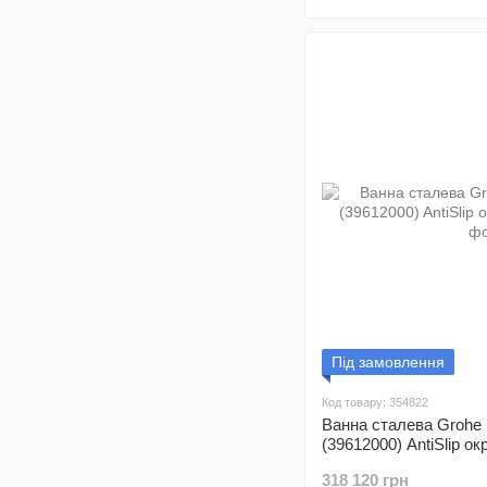
Під замовлення
Код товару: 354822
Ванна сталева Grohe
(39612000) AntiSlip о
318 120 грн