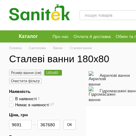
Перейти до основного контенту
Каталог
Про нас
Оплата й доставка
Обмін та 
Головна
Сантехніка
Ванни
Сталеві ванни
Сталеві ванни 180x80
Розмір ванни (см):
180x80
Акрилові ванни
Очистити фільтр
Гідромасажні ван
Наявність
В наявності
2
Немає в наявності
17
Ціна, грн
Від Ціна, грн
До Ціна, грн
ОК