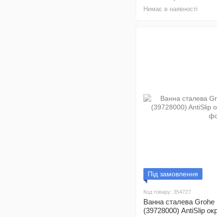
Немає в наявності
Під замовлення
Код товару: 354727
Ванна сталева Grohe
(39728000) AntiSlip о