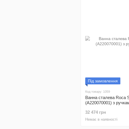
Під замовлення
Код товару: 1059
Ванна сталева Roca 
(A220070001) з ручка
32 474 грн
Немає в наявності