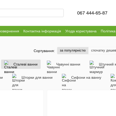
067 444-65-87
повернення
Контактна інформація
Угода користувача
Політика
за популярністю
спочатку деше
Сортування:
Сталеві ванни
Чавунні ванни
Штучний 
ни
Шторки для ванни
Сифони на ванну