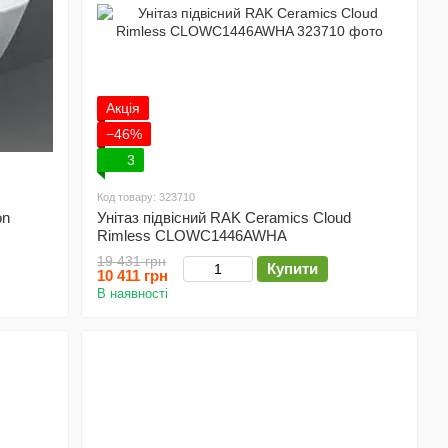
Акція
−46%
3
Код товару: 323710
on
Унітаз підвісний RAK Ceramics Cloud
Rimless CLOWC1446AWHA
19 431 грн
Купити
10 411 грн
В наявності