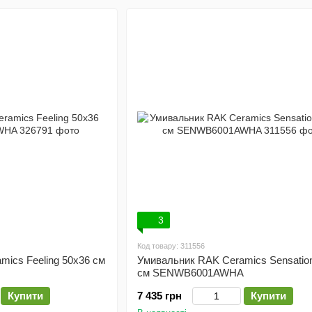
3
Код товару: 311556
ics Feeling 50х36 см
Умивальник RAK Ceramics Sensatio
см SENWB6001AWHA
Купити
7 435 грн
Купити