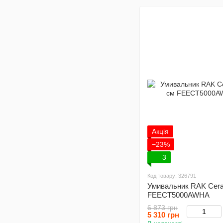
Акція
−23%
3
Код товару: 326791
Умивальник RAK Ceram
FEECT5000AWHA
6 873 грн
5 310 грн