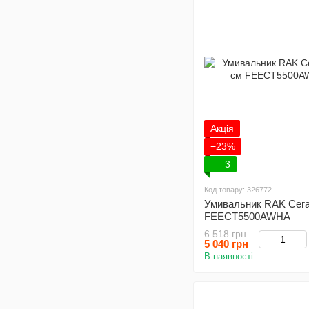
Акція
−23%
3
Код товару: 326772
Умивальник RAK Ceram
FEECT5500AWHA
6 518 грн
5 040 грн
В наявності