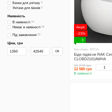
Бачки для унітазу
5
Унітази для бачків
5
Наявність
В наявності
25
Акція
Немає в наявності
58
−23%
Під замовлення
53
3
Ціна, грн
Від Ціна, грн
До Ціна, грн
Код товару: 323714
ОК
Біде підвісне RAK Ce
CLOBD2101AWHA
16 274 грн
12 580 грн
В наявності