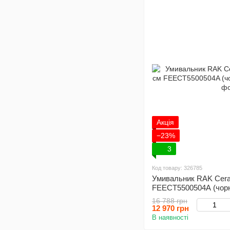
Акція
−23%
3
Код товару: 326785
Умивальник RAK Ceram
FEECT5500504A (чорн
16 788 грн
12 970 грн
В наявності