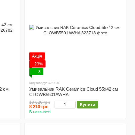
Акція
−23%
3
Код товару: 323718
2 см
Умивальник RAK Ceramics Cloud 55x42 см
CLOWB5501AWHA
10 626 грн
Купити
8 210 грн
В наявності