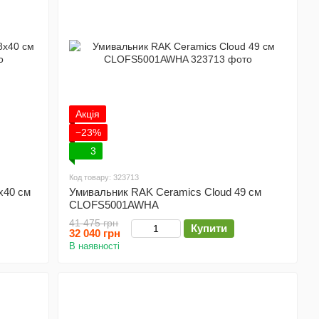
Акція
−23%
3
Код товару: 323713
x40 см
Умивальник RAK Ceramics Cloud 49 см
CLOFS5001AWHA
41 475 грн
Купити
32 040 грн
В наявності