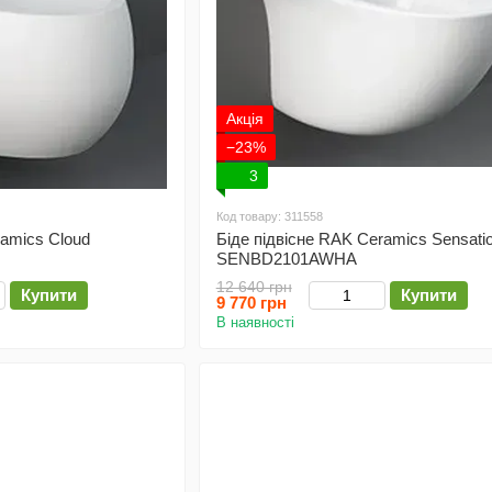
Акція
−23%
3
Код товару: 311558
ramics Cloud
Біде підвісне RAK Ceramics Sensati
SENBD2101AWHA
12 640 грн
Купити
Купити
9 770 грн
В наявності