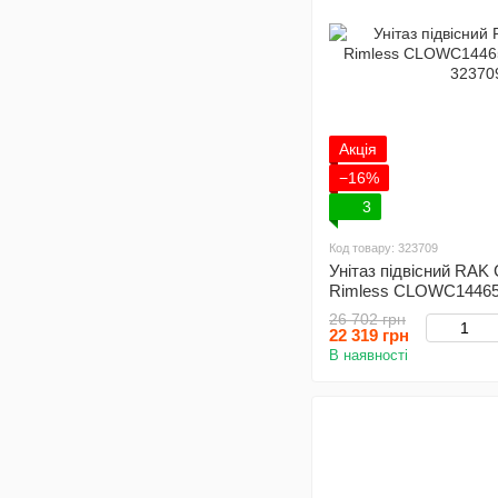
Акція
−16%
3
Код товару: 323709
Унітаз підвісний RAK
Rimless CLOWC144650
26 702 грн
22 319 грн
В наявності