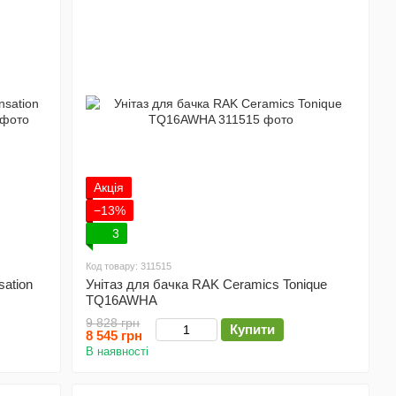
Акція
−13%
3
Код товару: 311515
ation
Унітаз для бачка RAK Ceramics Tonique
TQ16AWHA
9 828 грн
Купити
8 545 грн
В наявності