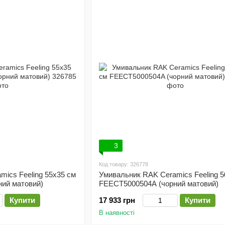
3
Код товару: 326778
ics Feeling 55x35 см
Умивальник RAK Ceramics Feeling 5
ий матовий)
FEECT5000504A (чорний матовий)
Купити
17 933 грн
Купити
В наявності