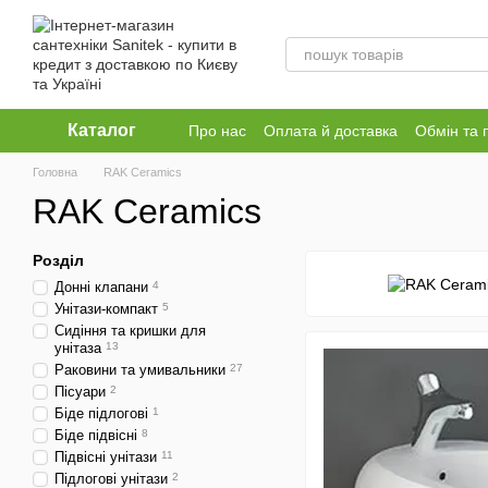
Перейти до основного контенту
Каталог
Про нас
Оплата й доставка
Обмін та 
Головна
RAK Ceramics
RAK Ceramics
Розділ
Донні клапани
4
Унітази-компакт
5
Сидіння та кришки для
унітаза
13
Раковини та умивальники
27
Пісуари
2
Біде підлогові
1
Біде підвісні
8
Підвісні унітази
11
Підлогові унітази
2