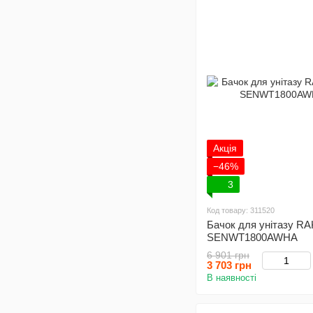
Акція
−46%
3
Код товару: 311520
Бачок для унітазу RA
SENWT1800AWHA
6 901 грн
3 703 грн
В наявності