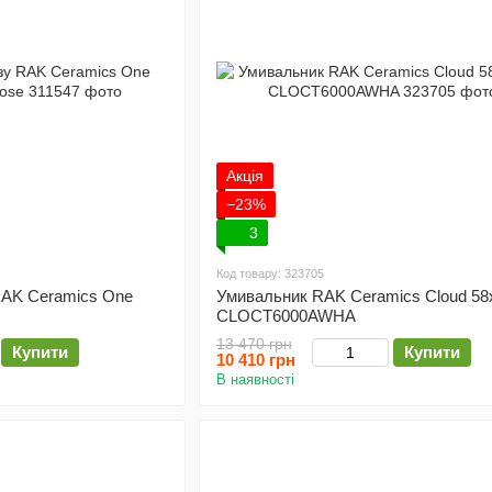
Акція
−23%
3
Код товару: 323705
RAK Ceramics One
Умивальник RAK Ceramics Cloud 58
CLOCT6000AWHA
13 470 грн
Купити
Купити
10 410 грн
В наявності