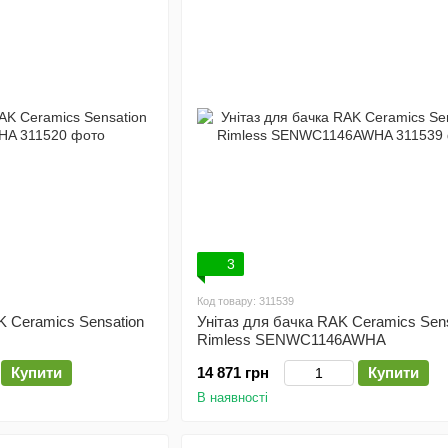
3
Код товару: 311539
K Ceramics Sensation
Унітаз для бачка RAK Ceramics Sens
Rimless SENWC1146AWHA
Купити
14 871 грн
Купити
В наявності