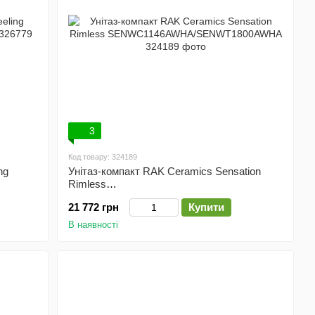
3
Код товару: 324189
ng
Унітаз-компакт RAK Ceramics Sensation
Rimless
SENWC1146AWHA/SENWT1800AWHA
21 772 грн
Купити
В наявності