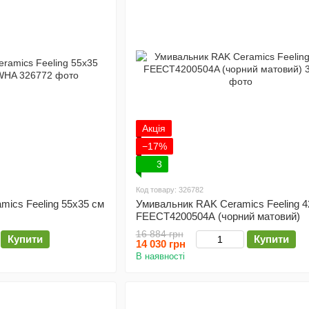
Акція
−17%
3
Код товару: 326782
ics Feeling 55x35 см
Умивальник RAK Ceramics Feeling 4
FEECT4200504A (чорний матовий)
16 884 грн
Купити
Купити
14 030 грн
В наявності