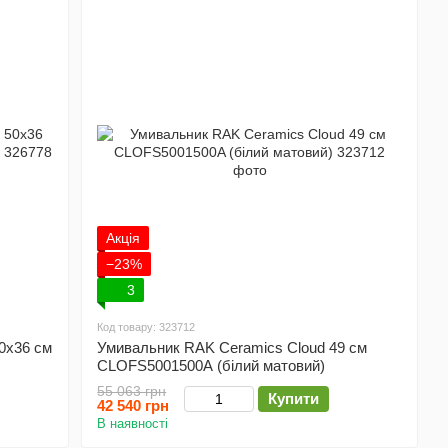
Акція
−23%
3
Код товару: 323712
0x36 см
Умивальник RAK Ceramics Cloud 49 см
CLOFS5001500A (білий матовий)
55 063 грн
Купити
42 540 грн
В наявності