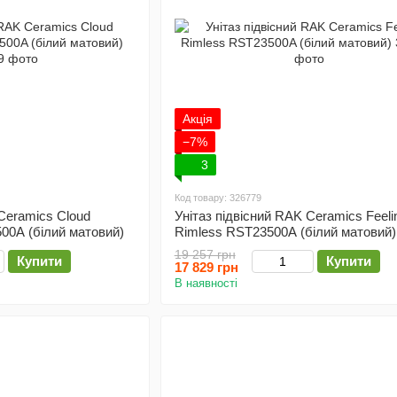
Акція
−7%
3
Код товару: 326779
 Ceramics Cloud
Унітаз підвісний RAK Ceramics Feeli
0A (білий матовий)
Rimless RST23500A (білий матовий)
19 257 грн
Купити
Купити
17 829 грн
В наявності