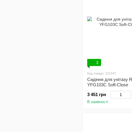
3
Код товару: 311547
Сидіння для унітазу 
YFG103C Soft-Close
3 451 грн
В наявності