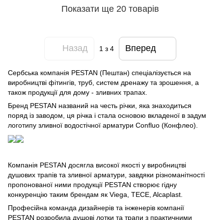
Показати ще 20 товарів
Назад
Вперед
1
з 4
Сербська компанія PESTAN (Пештан) спеціалізується на
виробництві фітингів, труб, систем дренажу та зрошення, а
також продукції для дому - зливних трапах.
Бренд PESTAN названий на честь річки, яка знаходиться
поряд із заводом, ця річка і стала основою вкладеної в задум
логотипу зливної водостічної арматури Confluo (Конфлео).
Компанія PESTAN досягла високої якості у виробництві
душових трапів та зливної арматури, завдяки різноманітності
пропонованої ними продукції PESTAN створює гідну
конкуренцію таким брендам як Viega, TECE, Alcaplast.
Професійна команда дизайнерів та інженерів компанії
PESTAN розробила душові лотки та трапи з практичними