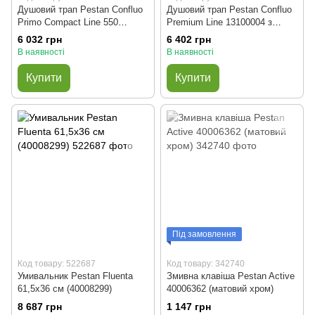
Душовий трап Pestan Confluo
Душовий трап Pestan Confluo
Primo Compact Line 550
Premium Line 13100004 з
(13702523) з гратами Класик
решіткою Нержавіюча сталь
6 032 грн
6 402 грн
(чорний матовий)
(650 мм)
В наявності
В наявності
Купити
Купити
Під замовлення
Код товару: 522687
Код товару: 342740
Умивальник Pestan Fluenta
Змивна клавіша Pestan Active
61,5x36 см (40008299)
40006362 (матовий хром)
8 687 грн
1 147 грн