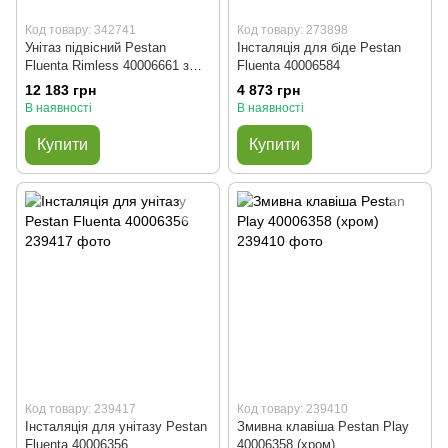
Код товару: 342741
Код товару: 273898
Унітаз підвісний Pestan
Інсталяція для біде Pestan
Fluenta Rimless 40006661 з
Fluenta 40006584
сидінням soft close slim
12 183 грн
4 873 грн
В наявності
В наявності
Купити
Купити
Код товару: 239417
Код товару: 239410
Інсталяція для унітазу Pestan
Змивна клавіша Pestan Play
Fluenta 40006356
40006358 (хром)