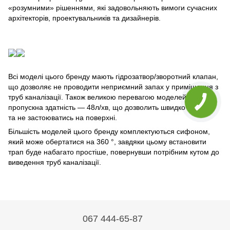
«розумними» рішеннями, які задовольняють вимоги сучасних
архітекторів, проектувальників та дизайнерів.
Всі моделі цього бренду мають гідрозатвор/зворотний клапан,
що дозволяє не проводити неприємний запах у приміщення з
труб каналізації. Також великою перевагою моделей є
пропускна здатність — 48л/хв, що дозволить швидко йти воді
та не застоюватись на поверхні.
Більшість моделей цього бренду комплектуються сифоном,
який може обертатися на 360 °, завдяки цьому встановити
трап буде набагато простіше, повернувши потрібним кутом до
виведення труб каналізації.
067 444-65-87