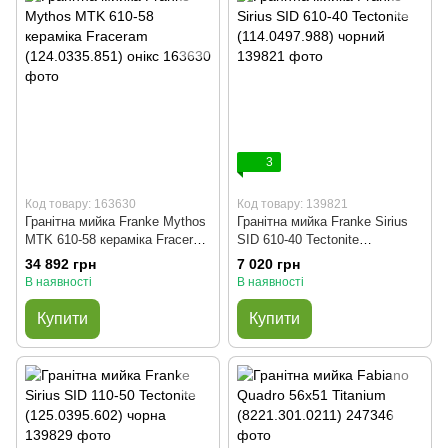
3
Код товару: 163630
Код товару: 139821
Гранітна мийка Franke Mythos
Гранітна мийка Franke Sirius
MTK 610-58 кераміка Fraceram
SID 610-40 Tectonite
(124.0335.851) онікс
(114.0497.988) чорний
34 892 грн
7 020 грн
В наявності
В наявності
Купити
Купити