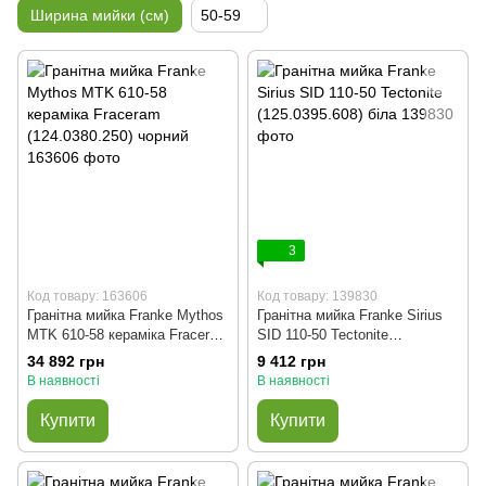
Ширина мийки (см)
50-59
3
Код товару: 163606
Код товару: 139830
Гранітна мийка Franke Mythos
Гранітна мийка Franke Sirius
MTK 610-58 кераміка Fraceram
SID 110-50 Tectonite
(124.0380.250) чорний
(125.0395.608) біла
34 892 грн
9 412 грн
В наявності
В наявності
Купити
Купити