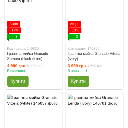
Акція
Акція
−17%
−13%
3
3
Код товару: 146825
Код товару: 146856
Гранітна мийка Granado
Гранітна мийка Granado Vitoria
Samora (black shine)
(ivory)
4 990 грн
3 990 грн
5 990 грн
4 590 грн
В наявності
В наявності
Купити
Купити