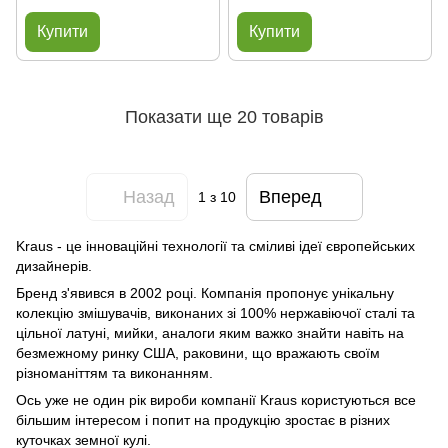
Купити
Купити
Показати ще 20 товарів
Назад
Вперед
1
з 10
Kraus - це інноваційні технології та сміливі ідеї європейських
дизайнерів.
Бренд з'явився в 2002 році. Компанія пропонує унікальну
колекцію змішувачів, виконаних зі 100% нержавіючої сталі та
цільної латуні, мийки, аналоги яким важко знайти навіть на
безмежному ринку США, раковини, що вражають своїм
різноманіттям та виконанням.
Ось уже не один рік вироби компанії Kraus користуються все
більшим інтересом і попит на продукцію зростає в різних
куточках земної кулі.