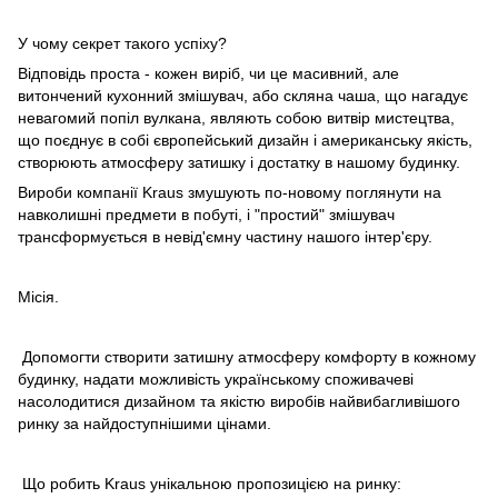
У чому секрет такого успіху?
Відповідь проста - кожен виріб, чи це масивний, але
витончений кухонний змішувач, або скляна чаша, що нагадує
невагомий попіл вулкана, являють собою витвір мистецтва,
що поєднує в собі європейський дизайн і американську якість,
створюють атмосферу затишку і достатку в нашому будинку.
Вироби компанії Kraus змушують по-новому поглянути на
навколишні предмети в побуті, і "простий" змішувач
трансформується в невід'ємну частину нашого інтер'єру.
Місія.
Допомогти створити затишну атмосферу комфорту в кожному
будинку, надати можливість українському споживачеві
насолодитися дизайном та якістю виробів найвибагливішого
ринку за найдоступнішими цінами.
Що робить Kraus унікальною пропозицією на ринку: