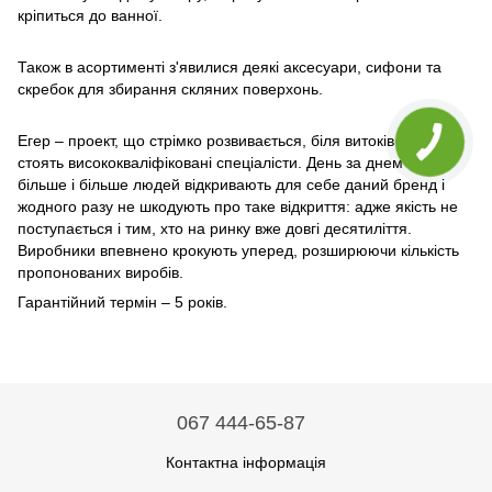
кріпиться до ванної.
Також в асортименті з'явилися деякі аксесуари, сифони та
скребок для збирання скляних поверхонь.
Егер – проект, що стрімко розвивається, біля витоків якого
стоять висококваліфіковані спеціалісти. День за днем ​​все
більше і більше людей відкривають для себе даний бренд і
жодного разу не шкодують про таке відкриття: адже якість не
поступається і тим, хто на ринку вже довгі десятиліття.
Виробники впевнено крокують уперед, розширюючи кількість
пропонованих виробів.
Гарантійний термін – 5 років.
067 444-65-87
Контактна інформація