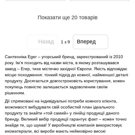
Показати ще 20 товарів
Назад
Вперед
1
з 9
Сантехніка Eger – угорський бренд, зареєстрований із 2010
року. Ім'я походить від назви міста, в якому розташувався
завод – Егер, тихе містечко західної Європи. Якість відповідає
місцю походження: тонкий підхід до кожної, найменшої деталі
продукту. Досягається довгостроковість користування, кожен
покупець повністю залишається задоволеним своїм
рішенням.
Дії спрямовані на індивідуальні потреби кожного клієнта,
можливості вибудувати свій особистий план ідеального
продукту та знайти «той самий» у лінійці продукції даного
бренду. Великий вибір продукції гарантує факт – кожен точно
знайде те, що шукав! У виробництві компанія використовує
екоматеріали, всі вироби мають неймовірно високі