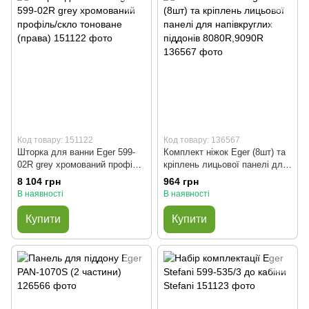
Код товару: 151122
Код товару: 136567
Шторка для ванни Eger 599-
Комплект ніжок Eger (8шт) та
02R grey хромований профіль/
кріплень лицьової панелі для
скло тоноване (права)
напівкруглих піддонів
8 104 грн
964 грн
8080R,9090R
В наявності
В наявності
Купити
Купити