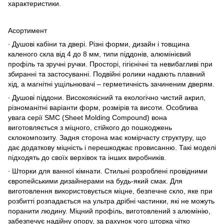
характеристики.
Асортимент
∙ Душові кабіни та двері. Різні форми, дизайн і товщина
каленого скла від 4 до 8 мм, типи піддонів, алюмінієвий
профіль та зручні ручки. Просторі, гігієнічні та невибагливі при
збиранні та застосуванні. Подвійні ролики надають плавний
хід, а магнітні ущільнювачі – герметичність зачиненим дверям.
∙ Душові піддони. Високоякісний та екологічно чистий акрил,
різноманітні варіанти форм, розмірів та висоти. Особлива
увага серії SMC (Sheet Molding Compound) вона
виготовляється з міцного, стійкого до пошкоджень
склокомпозиту. Задня сторона має комірчасту структуру, що
дає додаткову міцність і перешкоджає провисанню. Такі моделі
підходять до своїх верхівок та інших виробників.
∙ Шторки для ванної кімнати. Стильні розроблені провідними
європейськими дизайнерами на будь-який смак. Для
виготовлення використовується міцне, безпечне скло, яке при
розбитті розпадається на ультра дрібні частинки, які не можуть
поранити людину. Міцний профіль, виготовлений з алюмінію,
забезпечує надійну опору, за рахунок чого шторка чітко