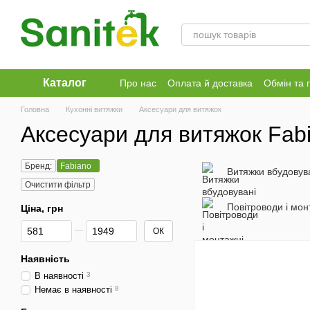
Перейти до основного контенту
Каталог
Про нас
Оплата й доставка
Обмін та 
Головна
Кухонні витяжки
Аксесуари для витяжок
Аксесуари для витяжок Fab
Бренд:
Fabiano
Витяжки вбудовув
Очистити фільтр
Повітроводи і мо
Ціна, грн
Від Ціна, грн
До Ціна, грн
ОК
Наявність
В наявності
3
Немає в наявності
8