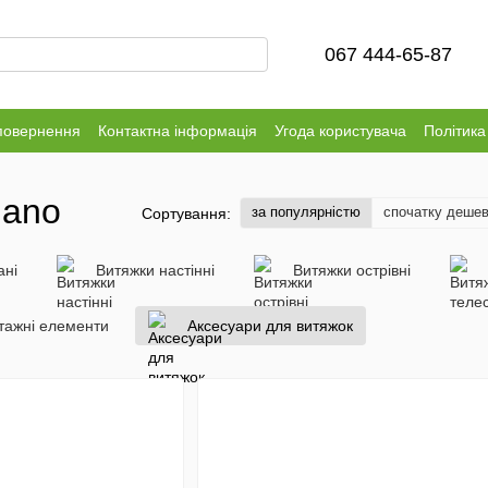
067 444-65-87
повернення
Контактна інформація
Угода користувача
Політика
iano
за популярністю
спочатку деше
Сортування:
ані
Витяжки настінні
Витяжки острівні
нтажні елементи
Аксесуари для витяжок