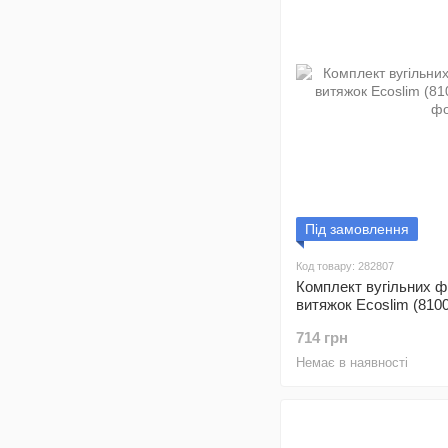
Під замовлення
Код товару: 282807
Комплект вугільних фі
витяжок Ecoslim (8100
714 грн
Немає в наявності