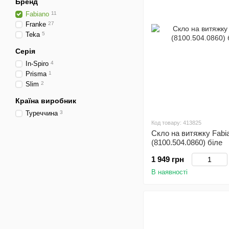
Бренд
Fabiano
11
Franke
27
Teka
5
Серія
In-Spiro
4
Prisma
1
Slim
2
Країна виробник
Туреччина
3
Код товару: 413825
Скло на витяжку Fabia
(8100.504.0860) біле
1 949 грн
В наявності