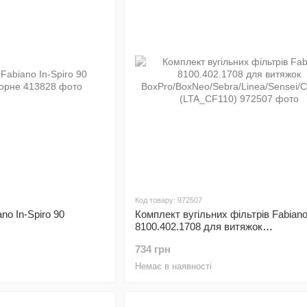
Код товару: 972507
no In-Spiro 90
Комплект вугільних фільтрів Fabian
8100.402.1708 для витяжок
BoxPro/BoxNeo/Sebra/Linea/Sensei/C
734 грн
(LTA_CF110)
Немає в наявності