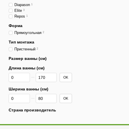
Diapason
1
Elite
3
Repos
1
Форма
Прямоугольная
2
Тип монтажа
Пристенный
2
Размер ванны (см)
Длина ванны (см)
От Длина ванны (см)
До Длина ванны (см)
OK
Ширина ванны (см)
От Ширина ванны (см)
До Ширина ванны (см)
OK
Страна производитель