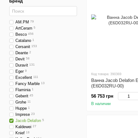
Бренд
AM.PM
79
ArtCeram
5
Besco
456
Catalano
1
Cersanit
153
Deante
2
Devit
58
Duravit
131
Eger
9
Код товара: 390369
Excellent
111
Ванна Jacob Delafon E
Fancy Marble
13
(E6D032RU-00)
Flaminia
1
56 753 грн
Geberit
45
Grohe
11
В наличии
Huppe
1
Imprese
23
Jacob Delafon
5
Kaldewei
27
Knief
18