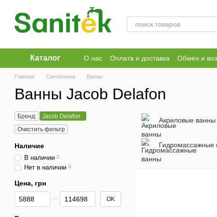
Перейти к основному контенту
Каталог
О нас
Оплата и доставка
Обмен и воз
Публичный договор
Главная
Сантехника
Ванны
Ванны Jacob Delafon
Бренд:
Jacob Delafon
Акриловые ванны
Очистить фильтр
Гидромассажные 
Наличие
В наличии
2
Нет в наличии
3
Цена, грн
От Цена, грн
До Цена, грн
OK