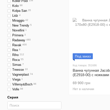
Koller Pool
154
Kolo
98
Kolpa San
35
Lidz
4
Miraggio
42
New Trendy
5
Novellini
1
Primera
3
Radaway
480
Ravak
400
Rea
8
Riho
212
Под заказ
Roca
55
Simas
7
Код товара: 351686
Treesse
10
Ванна чугунная Jacob
Vagnerplast
74
(Е2918-00) с ножками
Viega
1
69 900 грн
Villeroy&Boch
96
Нет в наличии
Volle
98
Серия