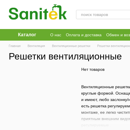
Перейти к основному контенту
Каталог
О нас
Оплата и доставка
Обмен и воз
Публичный договор
Главная
Вентиляция
Вентиляционные решетки
Решетки вентиляцио
Решетки вентиляционные
Нет товаров
Вентиляционные решетки
круглые формой. Оснаще
и имеют, любо заслонку/
есть решетка регулируем
монтаже, ее легко чистит
приятным внешним видом
регулируемые .