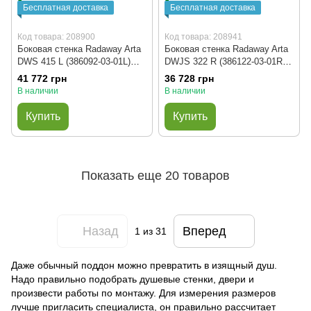
Бесплатная доставка
Бесплатная доставка
Код товара: 208900
Код товара: 208941
Боковая стенка Radaway Arta
Боковая стенка Radaway Arta
DWS 415 L (386092-03-01L)
DWJS 322 R (386122-03-01R)
профиль хром/стекло
профиль хром/стекло
41 772 грн
36 728 грн
прозрачное
прозрачное
В наличии
В наличии
Купить
Купить
Показать еще 20 товаров
Назад
Вперед
1
из 31
Даже обычный поддон можно превратить в изящный душ.
Надо правильно подобрать душевые стенки, двери и
произвести работы по монтажу. Для измерения размеров
лучше пригласить специалиста, он правильно рассчитает