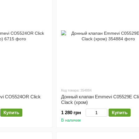
Код товара: 354884
vi CO5524OR Click
Донный клапан Emmevi C05529E Cli
Clack (хром)
Купить
1 280 грн
Купить
В наличии