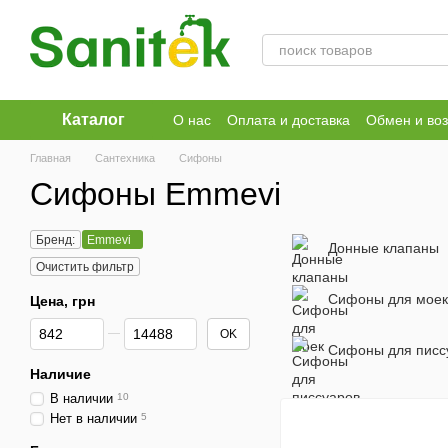
Перейти к основному контенту
Каталог
О нас
Оплата и доставка
Обмен и воз
Публичный договор
Главная
Сантехника
Сифоны
Сифоны Emmevi
Бренд:
Emmevi
Донные клапаны
Очистить фильтр
Сифоны для моек
Цена, грн
От Цена, грн
До Цена, грн
OK
Сифоны для писс
Наличие
В наличии
10
Нет в наличии
5