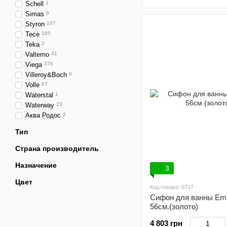
Schell
1
Simas
9
Styron
107
Tece
165
Teka
2
Valtemo
41
Viega
376
Villeroy&Boch
6
Volle
67
Waterstal
1
Waterway
23
Аква Родос
3
Тип
Страна производитель
Назначение
3
Цвет
Код товара: 6717
Сифон для ванны E
56см.(золото)
4 803 грн