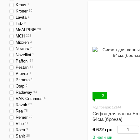
Kraus
7
Kroner
16
Lavita
1
Lidz
6
McALPINE
28
MCH
223
Mixxen
3
Newarc
2
Novellini
1
Paffoni
14
Pestan
58
Prevex
1
Primera
1
Qtap
5
Radaway
64
3
RAK Ceramics
4
Ravak
82
Код товара: 12144
Rea
78
Сифон для ванны Em
Remer
20
64см.(бронза)
Riho
11
6 672 грн
Roca
3
Sanit
28
В наличии