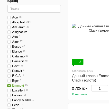
Бренд
Aco
76
Alcaplast
354
ArtCeram
23
Asignatura
7
Axa
5
Axor
27
Besco
47
Blanco
11
Catalano
39
Cersanit
45
3
Devit
31
Duravit
9
Код товара: 6715
Донный клапан Emme
E.C.A.
1
Clack (золото)
Eger
3
Emmevi
15
2 725 грн
Excellent
8
В наличии
Fabiano
2
Fancy Marble
1
Fedo
16