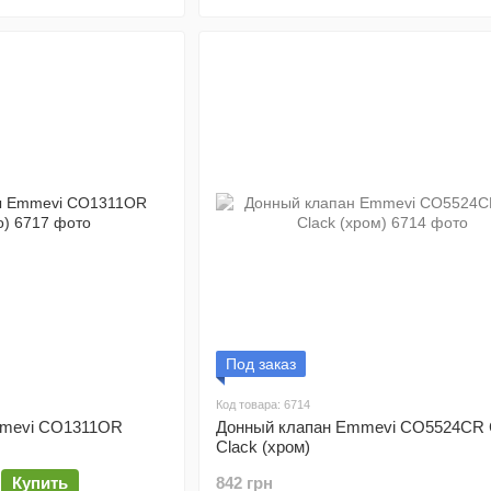
Под заказ
Код товара: 6714
mmevi CO1311OR
Донный клапан Emmevi CO5524CR C
Clack (хром)
Купить
842 грн