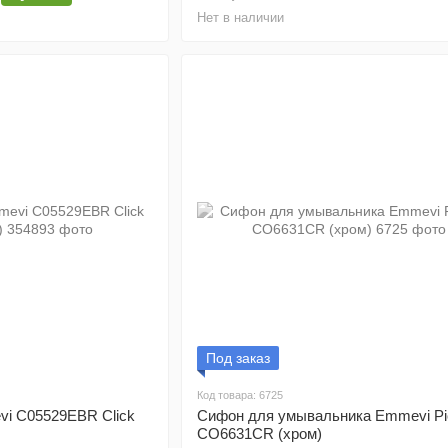
Нет в наличии
Под заказ
Код товара: 6725
i C05529EBR Click
Сифон для умывальника Emmevi Pi
CO6631CR (хром)