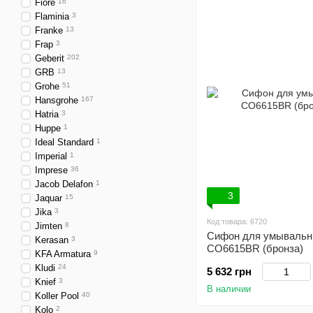
Fiore
16
Flaminia
3
Franke
13
Frap
3
Geberit
202
GRB
13
Grohe
51
Hansgrohe
167
Hatria
3
Huppe
1
Ideal Standard
1
Imperial
1
Imprese
36
Jacob Delafon
1
3
Jaquar
15
Jika
3
Код товара: 6720
Jimten
8
Сифон для умывальн
Kerasan
3
CO6615BR (бронза)
KFA Armatura
9
Kludi
24
5 632 грн
Knief
3
В наличии
Koller Pool
40
Kolo
2