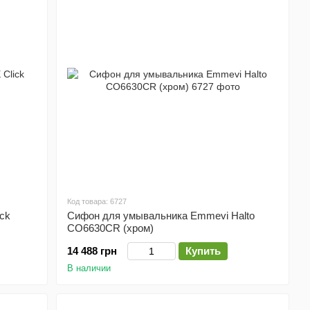
Код товара: 6727
ck
Сифон для умывальника Emmevi Halto
CO6630CR (хром)
14 488 грн
Купить
В наличии