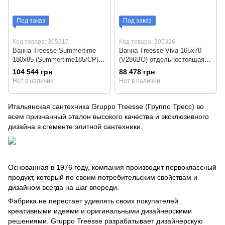
Под заказ
Под заказ
Код товара: 305317
Код товара: 305326
Ванна Treesse Summertime
Ванна Treesse Viva 165x70
180x85 (Summertime185/CP)
(V286BO) отдельностоящая
белая матовая
белая матовая
104 544 грн
88 478 грн
Нет в наличии
Нет в наличии
Итальянская сантехника Gruppo Treesse (Группо Тресс) во
всем признанный эталон высокого качества и эксклюзивного
дизайна в сгементе элитной сантехники.
Основанная в 1976 году, компания производит первоклассный
продукт, который по своим потребительским свойствам и
дизайном всегда на шаг впереди.
Фабрика не перестает удивлять своих покупателей
креативными идеями и оригинальными дизайнерскими
решениями. Gruppo Treesse разрабатывает дизайнерскую