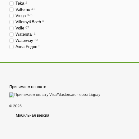
Teka
2
Valtemo
41
Viega
376
Villeroy&Boch
6
Volle
67
Waterstal
1
Waterway
23
Аква Родос
3
Принимаем к оплате
© 2026
Мобильная версия