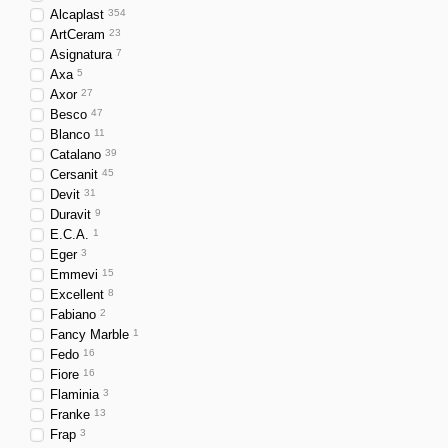
Alcaplast
354
ArtCeram
23
Asignatura
7
Axa
5
Axor
27
Besco
47
Blanco
11
Catalano
39
Cersanit
45
Devit
31
Duravit
9
E.C.A.
1
Eger
3
Emmevi
15
Excellent
8
Fabiano
2
Fancy Marble
1
Fedo
16
Fiore
16
Flaminia
3
Franke
13
Frap
3