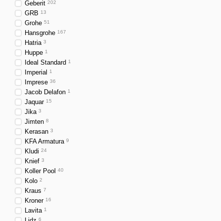
Geberit
202
GRB
13
Grohe
51
Hansgrohe
167
Hatria
3
Huppe
1
Ideal Standard
1
Imperial
1
Imprese
36
Jacob Delafon
1
Jaquar
15
Jika
3
Jimten
8
Kerasan
3
KFA Armatura
9
Kludi
24
Knief
3
Koller Pool
40
Kolo
2
Kraus
7
Kroner
16
Lavita
1
Lidz
6