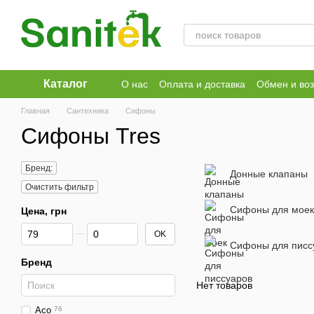
Перейти к основному контенту
Каталог
О нас
Оплата и доставка
Обмен и воз
Публичный договор
Главная
Сантехника
Сифоны
Сифоны Tres
Бренд:
Донные клапаны
Очистить фильтр
Сифоны для моек
Цена, грн
От Цена, грн
До Цена, грн
OK
Сифоны для писс
Бренд
Нет товаров
Aco
76