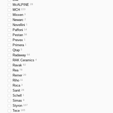
McALPINE
28
MCH
223
Mixxen
3
Newarc
2
Novellini
1
Paffoni
14
Pestan
58
Prevex
1
Primera
1
Qtap
5
Radaway
64
RAK Ceramics
4
Ravak
82
Rea
78
Remer
20
Riho
11
Roca
3
Sanit
28
Schell
1
Simas
9
Styron
107
Tece
165