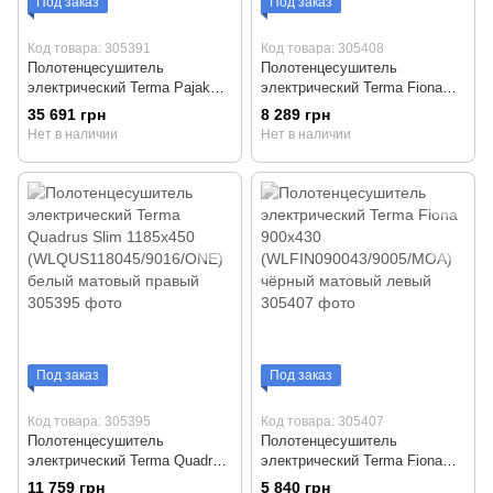
Под заказ
Под заказ
Код товара: 305391
Код товара: 305408
Полотенцесушитель
Полотенцесушитель
электрический Terma Pajak
электрический Terma Fiona
1323х531
900x430
35 691 грн
8 289 грн
(WLPAJ132053KSURE8S)
(WLFIN090043/9016/MOA)
Нет в наличии
Нет в наличии
медь правый
белый матовый левый
Под заказ
Под заказ
Код товара: 305395
Код товара: 305407
Полотенцесушитель
Полотенцесушитель
электрический Terma Quadrus
электрический Terma Fiona
Slim 1185х450
900х430
11 759 грн
5 840 грн