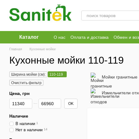
Перейти к основному контенту
Каталог
О нас
Оплата и доставка
Обмен и воз
Публичный договор
Главная
Кухонные мойки
Кухонные мойки 110-119
Ширина мойки (см):
110-119
Мойки гранитные
Очистить фильтр
Измельчители отх
Цена, грн
От Цена, грн
До Цена, грн
OK
Наличие
В наличии
1
Нет в наличии
14