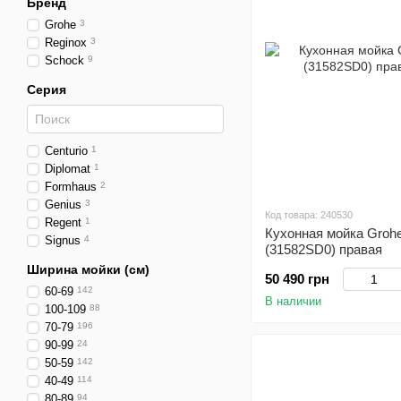
Бренд
Grohe
3
Reginox
3
Schock
9
Серия
Centurio
1
Diplomat
1
Formhaus
2
Genius
3
Код товара: 240530
Regent
1
Кухонная мойка Groh
Signus
4
(31582SD0) правая
Ширина мойки (см)
50 490 грн
60-69
142
В наличии
100-109
88
70-79
196
90-99
24
50-59
142
40-49
114
80-89
94