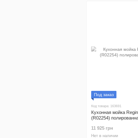
Под заказ
Код товара: 163691
Кухонная мойка Regin
(R02254) полированн
11 925 грн
Нет в наличии