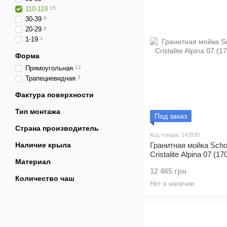
110-119
15
30-39
9
20-29
9
1-19
1
Форма
Прямоугольная
12
Трапециевидная
3
Фактура поверхности
Тип монтажа
Под заказ
Страна производитель
Код товара: 143930
Наличие крыла
Гранитная мойка Sch
Cristalite Alpina 07 (1
Материал
12 465 грн
Количество чаш
Нет в наличии