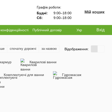
Графік роботи:
Мій кошик
Будні:
9:00–18:00
Сб:
9:00–18:00
Вхід
 конфіденційності
Публічний договір
Укр
вше
спочатку дорожчі
за назвою
Відображення:
мармур
Кварилові ванни
Комплектуючі для ванни
Гідромасаж