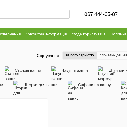
067 444-65-87
повернення
Контактна інформація
Угода користувача
Політика
за популярністю
спочатку деше
Сортування:
Сталеві ванни
Чавунні ванни
Штучний 
ни
Шторки для ванни
Сифони на ванну