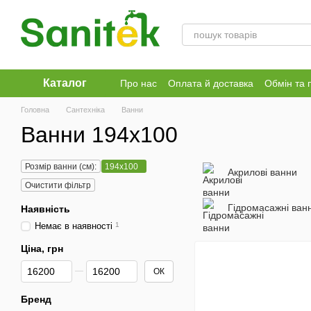
Перейти до основного контенту
Каталог
Про нас
Оплата й доставка
Обмін та 
Головна
Сантехніка
Ванни
Ванни 194x100
Розмір ванни (см):
194x100
Акрилові ванни
Очистити фільтр
Гідромасажні ван
Наявність
Немає в наявності
1
Ціна, грн
Від Ціна, грн
До Ціна, грн
ОК
Бренд