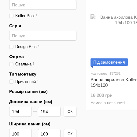
Koller Pool
1
Серія
Design Plus
1
Форма
Під замовлення
Овальна
1
Тип монтажу
Код товару: 137281
Ванна акрилова Koller
Пристінний
1
194x100
Розмір ванни (см)
16 200 грн
Довжина ванни (см)
Немає в наявності
Від Довжина ванни (см)
До Довжина ванни (см)
ОК
Ширина ванни (см)
Від Ширина ванни (см)
До Ширина ванни (см)
ОК