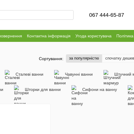
067 444-65-87
повернення
Контактна інформація
Угода користувача
Політика
за популярністю
спочатку деше
Сортування:
Сталеві ванни
Чавунні ванни
Штучний 
ни
Шторки для ванни
Сифони на ванну