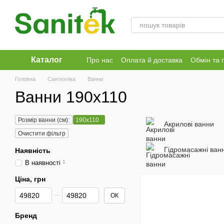
Перейти до основного контенту
Каталог
Про нас
Оплата й доставка
Обмін та 
Головна
Сантехніка
Ванни
Ванни 190x110
Розмір ванни (см):
190x110
Акрилові ванни
Очистити фільтр
Гідромасажні ван
Наявність
В наявності
1
Ціна, грн
Від Ціна, грн
До Ціна, грн
ОК
Бренд