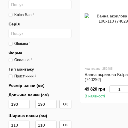
Kolpa San
1
Серія
Gloriana
1
Форма
Овальна
1
Тип монтажу
Код товару: 252405
Ванна акрилова Kolpa
Пристінний
1
(740292)
Розмір ванни (см)
49 820 грн
Довжина ванни (см)
В наявності
Від Довжина ванни (см)
До Довжина ванни (см)
ОК
Ширина ванни (см)
Від Ширина ванни (см)
До Ширина ванни (см)
ОК