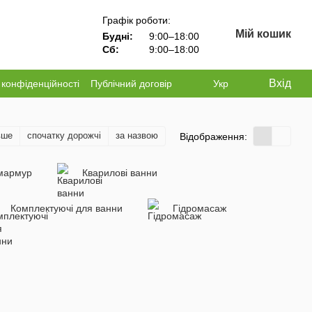
Графік роботи:
Мій кошик
Будні:
9:00–18:00
Сб:
9:00–18:00
Вхід
 конфіденційності
Публічний договір
Укр
вше
спочатку дорожчі
за назвою
Відображення:
мармур
Кварилові ванни
Комплектуючі для ванни
Гідромасаж