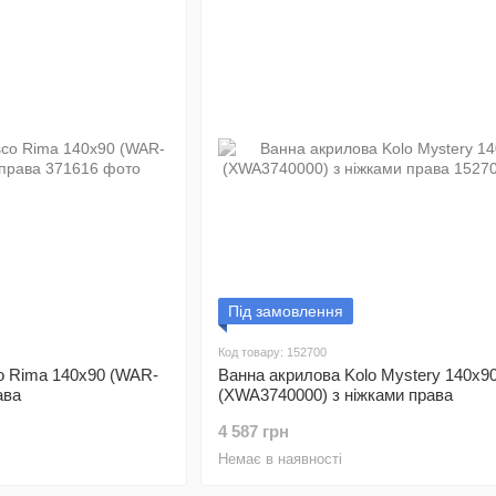
Під замовлення
Код товару: 152700
o Rima 140x90 (WAR-
Ванна акрилова Kolo Mystery 140x9
ава
(XWA3740000) з ніжками права
4 587 грн
Немає в наявності