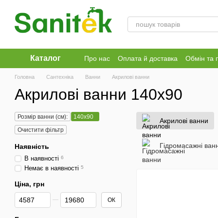
Перейти до основного контенту
Каталог
Про нас
Оплата й доставка
Обмін та 
Головна
Сантехніка
Ванни
Акрилові ванни
Акрилові ванни 140x90
Розмір ванни (см):
140x90
Акрилові ванни
Очистити фільтр
Гідромасажні ван
Наявність
В наявності
6
Немає в наявності
5
Ціна, грн
Від Ціна, грн
До Ціна, грн
ОК