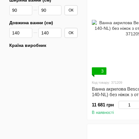
Ширина ванни (см)
Від Ширина ванни (см)
До Ширина ванни (см)
ОК
Довжина ванни (см)
Від Довжина ванни (см)
До Довжина ванни (см)
ОК
Країна виробник
3
Код товару: 371209
Ванна акрилова Besc
140-NL) без ніжок з о
11 681 грн
В наявності