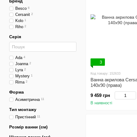
Бренд
Besco
6
Cersanit
2
Kolo
1
Riho
2
Серія
Ada
4
3
Joanna
2
Lyra
2
Код товару: 152633
Mystery
1
Ванна акрилова Cersa
Rima
2
140x90 (права)
Форма
9 459 грн
Асиметрична
11
В наявності
Тип монтажу
Пристінний
11
Розмір ванни (см)