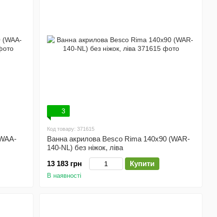
3
Код товару: 371615
(WAA-
Ванна акрилова Besco Rima 140х90 (WAR-
140-NL) без ніжок, ліва
13 183 грн
Купити
В наявності