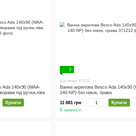
3
Код товару: 371212
o Ada 140x90 (WAA-
Ванна акрилова Besco Ada 140x90 
творами під ручки,ліва
140-NP) без ніжок, права
Купити
11 681 грн
Купити
В наявності