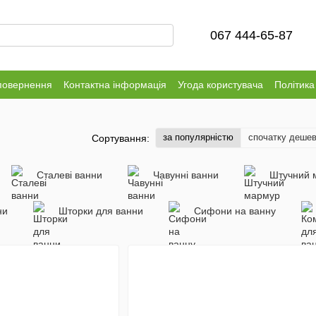
067 444-65-87
повернення
Контактна інформація
Угода користувача
Політика
за популярністю
спочатку деше
Сортування:
Сталеві ванни
Чавунні ванни
Штучний 
ни
Шторки для ванни
Сифони на ванну