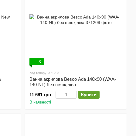
3
Код товару: 371208
w
Ванна акрилова Besco Ada 140x90 (WAA-
140-NL) без ніжок,ліва
11 681 грн
Купити
В наявності