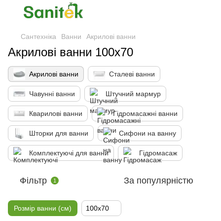
Сантехніка
Ванни
Акрилові ванни
Акрилові ванни 100x70
Акрилові ванни
Сталеві ванни
Чавунні ванни
Штучний мармур
Кварилові ванни
Гідромасажні ванни
Шторки для ванни
Сифони на ванну
Комплектуючі для ванни
Гідромасаж
Фільтр
За популярністю
1
Розмір ванни (см)
100x70